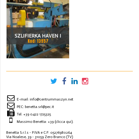
SZLIFIERKA HAVEN I
Kod: 13957
OBCINARKA VULCAN
E-mail:
info@centrummaszyn.net
PEC:
benetta.srl@pec.it
Tel:
+39 0422 1725325
Massimo Benetta: +39
(clicca qui)
.
Benetta S.r.l.s - P.IVA e C.F: 05276980264
Via Noalese, 39 - 31059 Zero Branco (TV)