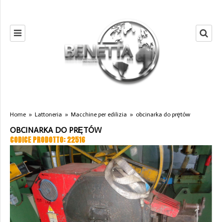
Home
»
Lattoneria
»
Macchine per edilizia
»
obcinarka do prętów
OBCINARKA DO PRĘTÓW
CODICE PRODOTTO: 22516