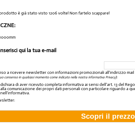
 prodotto è già stato visto 1206 volte! Non fartelo scappare!
CZNE:
 2000mm
inserisci qui la tua e-mail
nso a ricevere newsletter con informazioni promozionali all'indirizzo mai
:
tuo consenso in qualsiasi momento come indicato nella nostra informativa Privacy)
o dichiara di aver ricevuto completa informativa ai sensi dell'art. 13 del 
lla comunicazione dei propri dati personali con particolare riguardo a quelli c
 nell'informativa.
wsletter: