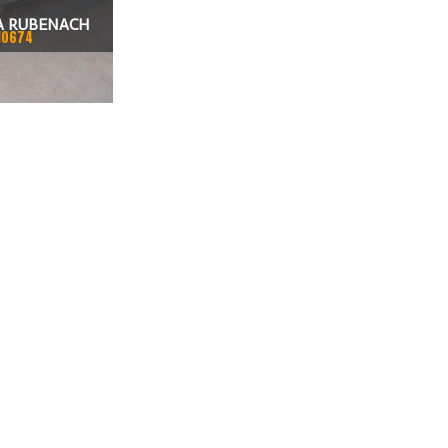
A RUBENACH
10674
UB 6000X3500