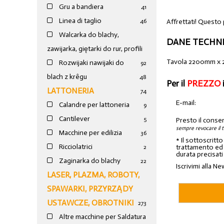
Gru a bandiera
41
Linea di taglio
Affrettati! Questo
46
Walcarka do blachy,
DANE TECHNI
zawijarka, giętarki do rur, profili
Tavola 2200mm x
Rozwijaki nawijaki do
92
blach z krêgu
48
Per il
PREZZO
LATTONERIA
74
E-mail:
Calandre per lattoneria
9
Cantilever
5
Presto il conse
sempre revocare il 
Macchine per edilizia
36
* Il sottoscritt
Ricciolatrici
trattamento ed a
2
durata precisati
Zaginarka do blachy
22
Iscrivimi alla Ne
LASER, PLAZMA, ROBOTY,
SPAWARKI, PRZYRZĄDY
USTAWCZE, OBROTNIKI
273
Altre macchine per Saldatura