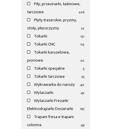
Piły, przecinarki, taśmowe,
tarczowe
206
Płyty traserskie, pryzmy,
stoły, płaszczyzny
22
Tokarki
131
Tokarki CNC
113
Tokarki karuzelowe,
pionowe
20
Tokarki specjalne
5
Tokarki tarczowe
25
Wykrawarka do naroży
40
Wytaczarki
42
Wytaczarki Frezarki
Elektrodrążarki Docierarki
167
Trapani fresa e trapani
colonna
49