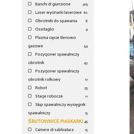
Banchi di giunzione
4
19
Laser wycinarki laserowe
60
Obrotniki do spawania
8
Ossitaglio
4
Plazma cięcie tlenowo
gazowe
54
Pozycjoner spawalniczy
obrotnik
43
Pozycjoner spawalniczy
obrotnik rolkowy
17
Robot
35
Stacje robocze
11
Słup spawalniczy wysięgnik
spawalniczy
15
ŚRUTOWNICE PIASKARKI
45
Camere di sabbiatura
15