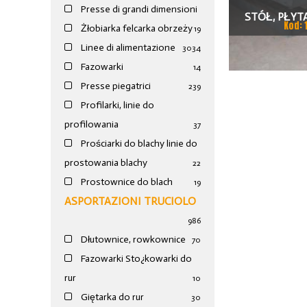
Presse di grandi dimensioni
STÓŁ, PŁYT
Kod: 
Żłobiarka felcarka obrzeży
19
7000X3000 L
Linee di alimentazione
30
34
Fazowarki
14
Presse piegatrici
239
Profilarki, linie do
profilowania
37
Prościarki do blachy linie do
prostowania blachy
22
Prostownice do blach
19
ASPORTAZIONI TRUCIOLO
986
Dłutownice, rowkownice
70
Fazowarki Sto¿kowarki do
rur
10
Giętarka do rur
30