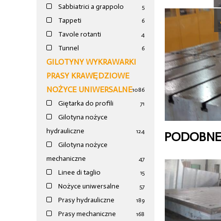
Sabbiatrici a grappolo
5
Tappeti
6
Tavole rotanti
4
Tunnel
6
GILOTYNY WYKRAWARKI
PRASY KRAWĘDZIOWE
NOŻYCE UNIWERSALNE
1086
Giętarka do profili
71
Gilotyna nożyce
hydrauliczne
124
PODOBNE
Gilotyna nożyce
mechaniczne
47
Linee di taglio
15
Nożyce uniwersalne
57
Prasy hydrauliczne
189
Prasy mechaniczne
168