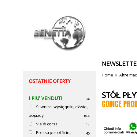
NEWSLETTE
Home
»
Altre ma
OSTATNIE OFERTY
STÓŁ PŁ
I PIU' VENDUTI
394
CODICE PRO
Suwnice, wysięgniki, dźwigi,
pojazdy
104
Vie di corsa
18
Pressa per officina
45