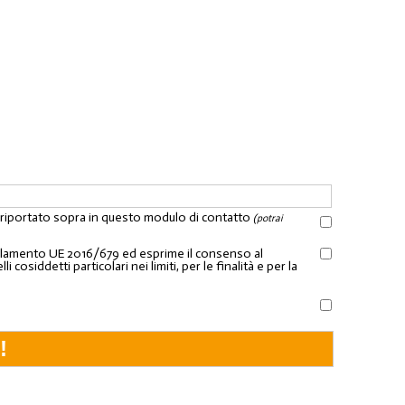
l riportato sopra in questo modulo di contatto
(potrai
Regolamento UE 2016/679 ed esprime il consenso al
osiddetti particolari nei limiti, per le finalità e per la