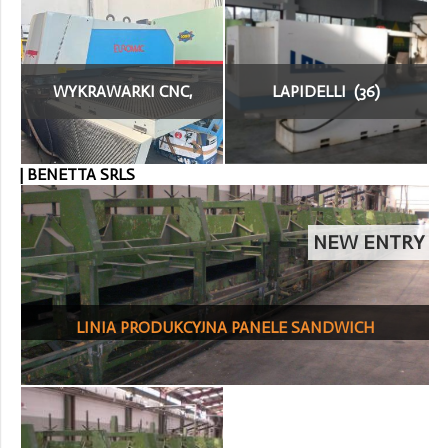
WYKRAWARKI CNC,
LAPIDELLI (36)
PRZEBIJARKI (105)
| BENETTA SRLS
NEW ENTRY
LINIA PRODUKCYJNA PANELE SANDWICH
>
_COD.8410