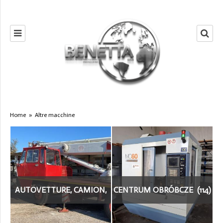
Home
»
Altre macchine
AUTOVETTURE, CAMION,
CENTRUM OBRÓBCZE (114)
FURGONI (4)