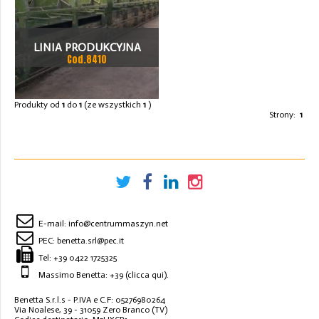
LINIA PRODUKCYJNA
Cod.8410
PANELE SANDWICH
Produkty od
1
do
1
(ze wszystkich
1
)
Strony:
1
E-mail:
info@centrummaszyn.net
PEC:
benetta.srl@pec.it
Tel:
+39 0422 1725325
Massimo Benetta: +39
(clicca qui)
.
Benetta S.r.l.s - P.IVA e C.F: 05276980264
Via Noalese, 39 - 31059 Zero Branco (TV)