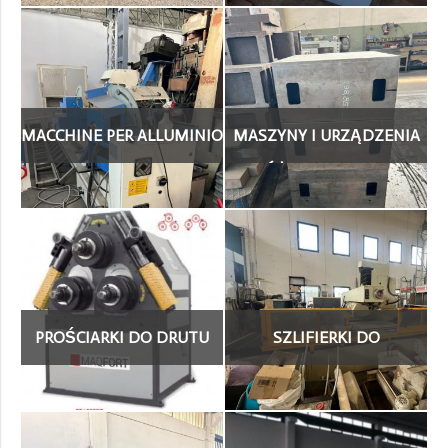
MACCHINE PER ALLUMINIO
MASZYNY I URZĄDZENIA
(16)
RÓŻNE, INNE (508)
PROŚCIARKI DO DRUTU
SZLIFIERKI DO
PROSTOWARKI (19)
PŁASZCZYZN, POLERKI,
KOREKTY (117)