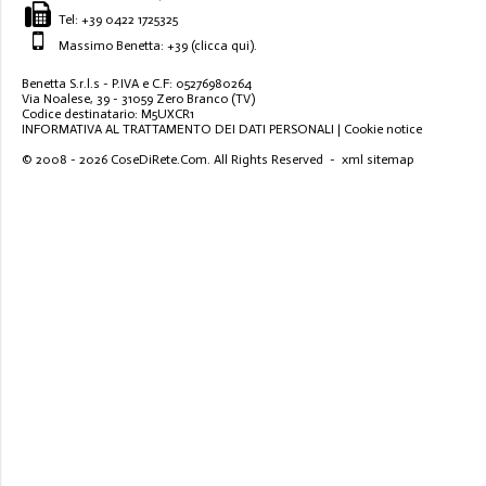
Tel:
+39 0422 1725325
Massimo Benetta: +39
(clicca qui)
.
Benetta S.r.l.s - P.IVA e C.F: 05276980264
Via Noalese, 39 - 31059 Zero Branco (TV)
Codice destinatario: M5UXCR1
INFORMATIVA AL TRATTAMENTO DEI DATI PERSONALI
|
Cookie notice
© 2008 - 2026
CoseDiRete.Com
. All Rights Reserved -
xml sitemap