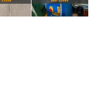
: 23998
Kod: 23960
OLKOWY 8500 KG