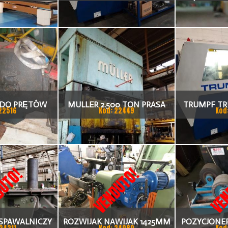
8 LASER
LASER
ŚRUTOWA
 DO PRĘTÓW
MULLER 2.500 TON PRASA
TRUMPF TR
22516
Kod: 22449
Kod
HYDRAULICZNA
LASER 5000
15
UTO!
VENDUTO!
VEN
SPAWALNICZY
ROZWIJAK NAWIJAK 1425MM
POZYCJONE