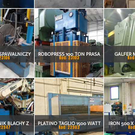
SPAWALNICZY
ROBOPRESS 100 TON PRASA
GALFER 
23106
Kod: 23103
Kod
HYDR
IK BLACHY Z
PLATINO TAGLIO 1500 WATT
IRON 500 X
22947
Kod: 22903
Kod
ASY CNC 650
LASER
WYKR