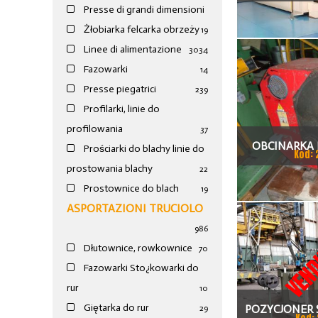
2500 X 
Presse di grandi dimensioni
Żłobiarka felcarka obrzeży
19
Linee di alimentazione
30
34
Fazowarki
14
Presse piegatrici
239
Profilarki, linie do
profilowania
37
OBCINARKA
Prościarki do blachy linie do
Kod: 
prostowania blachy
22
Prostownice do blach
19
ASPORTAZIONI TRUCIOLO
986
VEND
Dłutownice, rowkownice
70
Fazowarki Sto¿kowarki do
rur
10
Giętarka do rur
POZYCJONER 
29