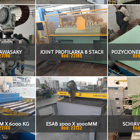
AWASAKY
JOINT PROFILARKA 8 STACJI
POZYCJONE
23186
Kod: 23185
Kod
OBROTN
 X 6000 KG
ESAB 2000 X 3000MM
SCHIAV
23140
Kod: 23132
Kod
ĘCIA BLACHY
PLAZMA
FAZ