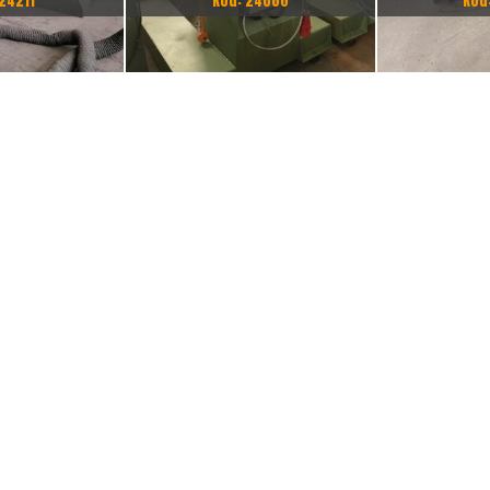
24211
Kod: 24080
Kod
 PASSERINI
OBROTNIK R