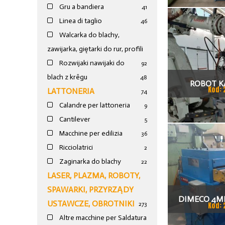
Gru a bandiera
41
Linea di taglio
46
Walcarka do blachy,
zawijarka, giętarki do rur, profili
Rozwijaki nawijaki do
92
blach z krêgu
48
ROBOT K
Kod: 
LATTONERIA
74
Calandre per lattoneria
9
Cantilever
5
Macchine per edilizia
36
Ricciolatrici
2
Zaginarka do blachy
22
LASER, PLAZMA, ROBOTY,
SPAWARKI, PRZYRZĄDY
DIMECO 4MM
USTAWCZE, OBROTNIKI
273
Kod: 
LINIA DO CI
Altre macchine per Saldatura