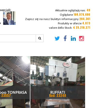
49
Aktualnie oglądają nas:
108.976.606
Oglądane
204.361
Zapisz się na nasz biuletyn informacyjny
4.073
Produkty w ofercie
€ 25.210.271
valore dello Stock:
000 TONPRASA
RUFFATI
: 23557
Kod: 23240
NA 3200 X 2000