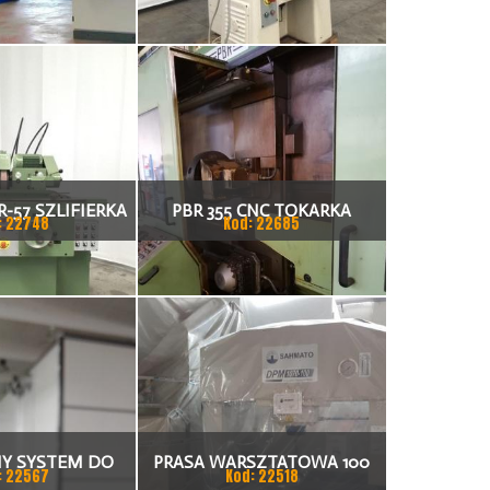
R-57 SZLIFIERKA
PBR 355 CNC TOKARKA
: 22748
Kod: 22685
Y SYSTEM DO
PRASA WARSZTATOWA 100
: 22567
Kod: 22518