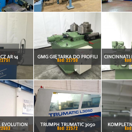
 4 MM
Z AR 14
GMG GIĘTARKA DO PROFILI
CINCINNATI 
22751
Kod: 22750
Kod
A EVOLUTION
TRUMPH TRUMATIC 3050
KOMPLETN
22603
Kod: 22572
Kod