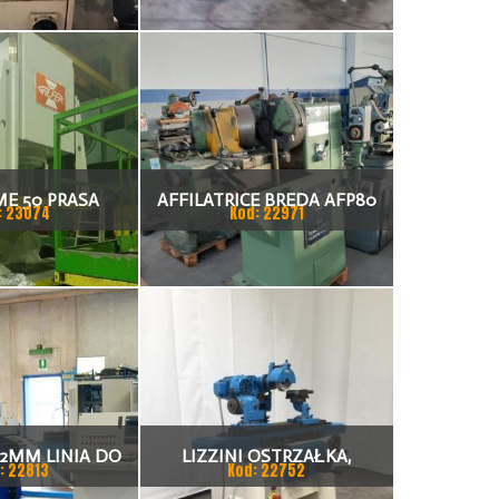
ME 50 PRASA
AFFILATRICE BREDA AFP80
: 23074
Kod: 22971
AULICZNA
OSTRZAŁKA, SZLIFIERKA
 2MM LINIA DO
LIZZINI OSTRZAŁKA,
: 22813
Kod: 22752
AWANIA
SZLIFIERKA