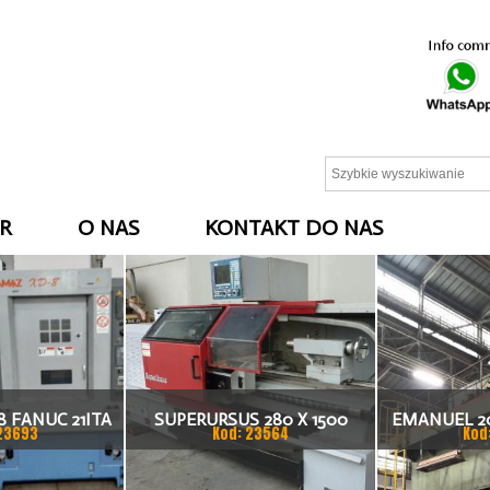
R
O NAS
KONTAKT DO NAS
 FANUC 21ITA
SUPERURSUS 280 X 1500
EMANUEL 2
23693
Kod: 23564
Kod
KA CNC
TOKARKA
HYDRAULICZ