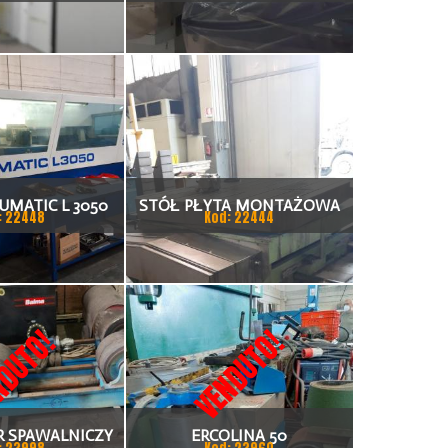
NIA METALI
TON
UMATIC L 3050
STÓŁ PŁYTA MONTAŻOWA
: 22448
Kod: 22444
 WATT 3000MM X
ROWKOWANA 2200MM X
00MM
2000MM
DUTO!
VENDUTO!
R SPAWALNICZY
ERCOLINA 50