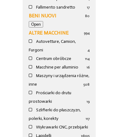
Fallimento sandretto
17
BENI NUOVI
80
ALTRE MACCHINE
994
Autovetture, Camion,
Furgoni
4
Centrum obróbcze
114
Macchine per alluminio
16
Maszyny i urządzenia różne,
inne
508
Prościarki do drutu
prostowarki
19
Szlifierki do płaszczyzn,
polerki, korekty
117
Wykrawarki CNC, przebijarki
Lapidelli
36
105