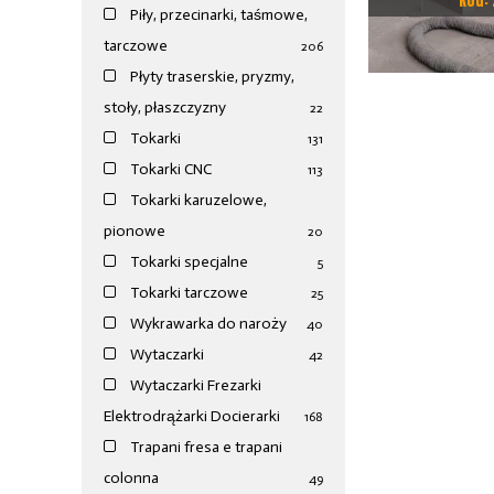
Kod: 
Piły, przecinarki, taśmowe,
MARCHINI E
tarczowe
206
Płyty traserskie, pryzmy,
stoły, płaszczyzny
22
Tokarki
131
Tokarki CNC
113
Tokarki karuzelowe,
pionowe
20
Tokarki specjalne
5
Tokarki tarczowe
25
Wykrawarka do naroży
40
Wytaczarki
42
Wytaczarki Frezarki
Elektrodrążarki Docierarki
168
Trapani fresa e trapani
colonna
49