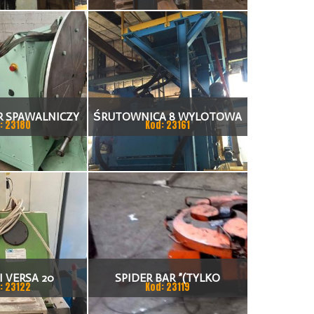
R SPAWALNICZY
ŚRUTOWNICA 8 WYLOTOWA
: 23180
Kod: 23161
IK 1200 KG
1500 X 1000 MM Z FILTREM
I VERSA 20
SPIDER BAR ”(TYLKO
: 23122
Kod: 23119
OWARKA
SZCZYPCE)