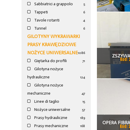
Sabbiatrici a grappolo
5
MM X
Tappeti
6
Tavole rotanti
4
Tunnel
6
GILOTYNY WYKRAWARKI
PRASY KRAWĘDZIOWE
NOŻYCE UNIWERSALNE
1086
ZSZYWAC
Kod: 
Giętarka do profili
71
Gilotyna nożyce
hydrauliczne
124
Gilotyna nożyce
mechaniczne
47
Linee di taglio
15
Nożyce uniwersalne
57
Prasy hydrauliczne
189
OPERA FIBR
Prasy mechaniczne
Kod: 
168