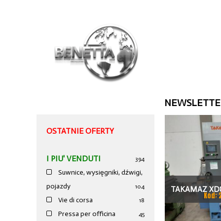
NEWSLETTE
OSTATNIE OFERTY
I PIU' VENDUTI
394
Suwnice, wysięgniki, dźwigi,
pojazdy
104
TAKAMAZ XD8
Kod: 
Vie di corsa
18
TOKAR
Pressa per officina
45