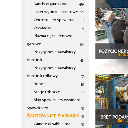
Banchi di giunzione
4
19
Laser wycinarki laserowe
60
Obrotniki do spawania
8
Ossitaglio
4
Plazma cięcie tlenowo
gazowe
54
POZYCJONER 
Pozycjoner spawalniczy
Kod: 
obrotnik
43
Pozycjoner spawalniczy
obrotnik rolkowy
17
Robot
35
Stacje robocze
11
Słup spawalniczy wysięgnik
spawalniczy
15
ŚRUTOWNICE PIASKARKI
45
BRET PODAJN
Kod: 
Camere di sabbiatura
15
KRĘGU DO PR