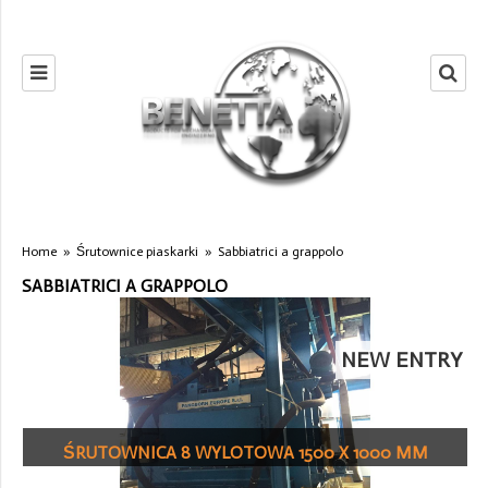
Home
»
Śrutownice piaskarki
»
Sabbiatrici a grappolo
SABBIATRICI A GRAPPOLO
NEW ENTRY
ŚRUTOWNICA 8 WYLOTOWA 1500 X 1000 MM