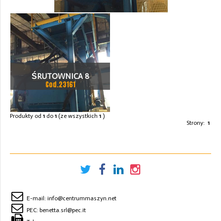
Z FILTREM
>
_COD.23161
ŚRUTOWNICA 8
Cod.23161
WYLOTOWA 1500 X 1000
MM Z FILTREM
Produkty od
1
do
1
(ze wszystkich
1
)
Strony:
1
E-mail:
info@centrummaszyn.net
PEC:
benetta.srl@pec.it