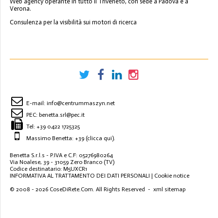
Web agency operante in tutto il Triveneto, con sede a Padova e a
Verona.
Consulenza per la visibilità sui motori di ricerca
E-mail:
info@centrummaszyn.net
PEC:
benetta.srl@pec.it
Tel:
+39 0422 1725325
Massimo Benetta: +39
(clicca qui)
.
Benetta S.r.l.s - P.IVA e C.F: 05276980264
Via Noalese, 39 - 31059 Zero Branco (TV)
Codice destinatario: M5UXCR1
INFORMATIVA AL TRATTAMENTO DEI DATI PERSONALI
|
Cookie notice
© 2008 - 2026
CoseDiRete.Com
. All Rights Reserved -
xml sitemap