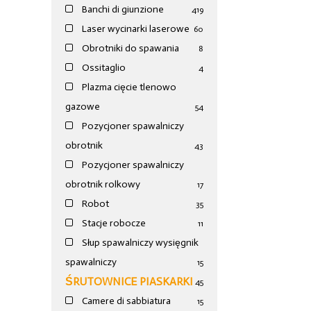
Banchi di giunzione
4
19
Laser wycinarki laserowe
60
Obrotniki do spawania
8
Ossitaglio
4
Plazma cięcie tlenowo
gazowe
54
Pozycjoner spawalniczy
obrotnik
43
Pozycjoner spawalniczy
obrotnik rolkowy
17
Robot
35
Stacje robocze
11
Słup spawalniczy wysięgnik
spawalniczy
15
ŚRUTOWNICE PIASKARKI
45
Camere di sabbiatura
15