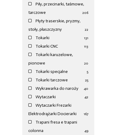
Piły, przecinarki, taśmowe,
tarczowe
206
Płyty traserskie, pryzmy,
stoły, płaszczyzny
22
Tokarki
131
Tokarki CNC
113
Tokarki karuzelowe,
pionowe
20
Tokarki specjalne
5
Tokarki tarczowe
25
Wykrawarka do naroży
40
Wytaczarki
42
Wytaczarki Frezarki
Elektrodrążarki Docierarki
167
Trapani fresa e trapani
colonna
49