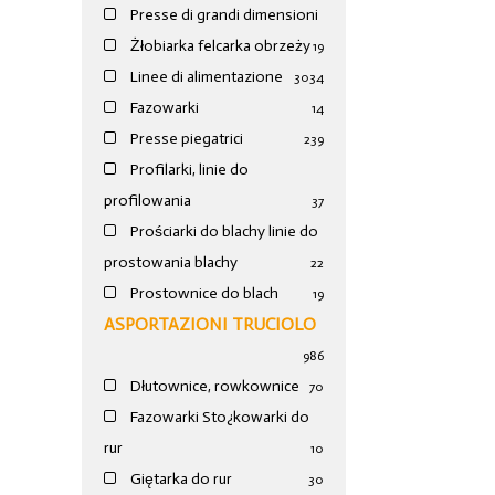
Presse di grandi dimensioni
Żłobiarka felcarka obrzeży
19
Linee di alimentazione
30
34
Fazowarki
14
Presse piegatrici
239
Profilarki, linie do
profilowania
37
Prościarki do blachy linie do
prostowania blachy
22
Prostownice do blach
19
ASPORTAZIONI TRUCIOLO
986
Dłutownice, rowkownice
70
Fazowarki Sto¿kowarki do
rur
10
Giętarka do rur
30