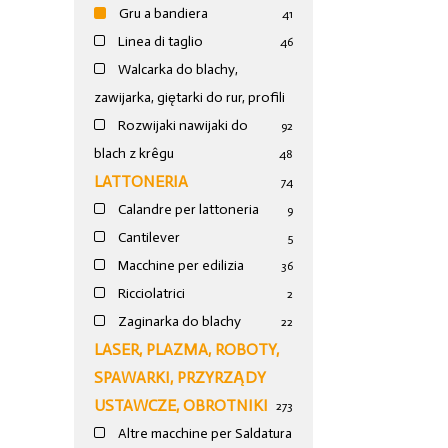
Gru a bandiera
41
Linea di taglio
46
Walcarka do blachy,
zawijarka, giętarki do rur, profili
Rozwijaki nawijaki do
92
blach z krêgu
48
LATTONERIA
74
Calandre per lattoneria
9
Cantilever
5
Macchine per edilizia
36
Ricciolatrici
2
Zaginarka do blachy
22
LASER, PLAZMA, ROBOTY,
SPAWARKI, PRZYRZĄDY
USTAWCZE, OBROTNIKI
273
Altre macchine per Saldatura