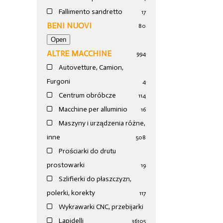
Fallimento sandretto
17
BENI NUOVI
80
ALTRE MACCHINE
994
Autovetture, Camion,
Furgoni
4
Centrum obróbcze
114
Macchine per alluminio
16
Maszyny i urządzenia różne,
inne
508
Prościarki do drutu
prostowarki
19
Szlifierki do płaszczyzn,
polerki, korekty
117
Wykrawarki CNC, przebijarki
Lapidelli
36
105