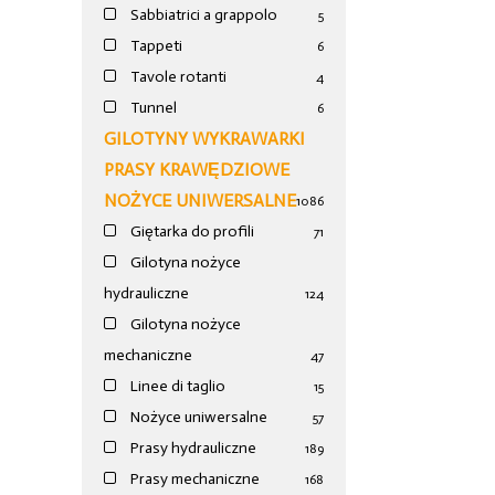
Sabbiatrici a grappolo
5
Tappeti
6
Tavole rotanti
4
Tunnel
6
GILOTYNY WYKRAWARKI
PRASY KRAWĘDZIOWE
NOŻYCE UNIWERSALNE
1086
Giętarka do profili
71
Gilotyna nożyce
hydrauliczne
124
Gilotyna nożyce
mechaniczne
47
Linee di taglio
15
Nożyce uniwersalne
57
Prasy hydrauliczne
189
Prasy mechaniczne
168