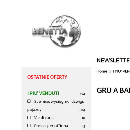
NEWSLETTE
Home
»
I PIU' VE
OSTATNIE OFERTY
GRU A BA
I PIU' VENDUTI
394
Suwnice, wysięgniki, dźwigi,
pojazdy
104
Vie di corsa
18
Pressa per officina
45