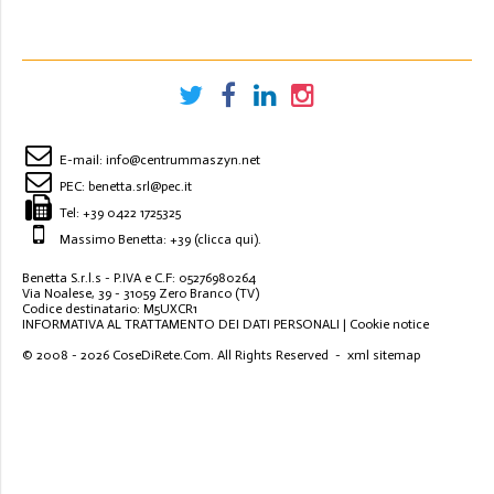
E-mail:
info@centrummaszyn.net
PEC:
benetta.srl@pec.it
Tel:
+39 0422 1725325
Massimo Benetta: +39
(clicca qui)
.
Benetta S.r.l.s - P.IVA e C.F: 05276980264
Via Noalese, 39 - 31059 Zero Branco (TV)
Codice destinatario: M5UXCR1
INFORMATIVA AL TRATTAMENTO DEI DATI PERSONALI
|
Cookie notice
© 2008 - 2026
CoseDiRete.Com
. All Rights Reserved -
xml sitemap