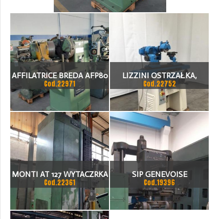
SZLIFIERKA
>
_COD.22971
AFFILATRICE BREDA AFP80
LIZZINI OSTRZAŁKA,
Cod.22971
Cod.22752
OSTRZAŁKA, SZLIFIERKA
SZLIFIERKA
MONTI AT 127 WYTACZRKA
SIP GENEVOISE
Cod.22361
Cod.19396
HYDROPTIC 6
WYTACZARKA