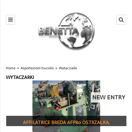
Home
»
Asportazioni truciolo
»
Wytaczarki
WYTACZARKI
NEW ENTRY
AFFILATRICE BREDA AFP80 OSTRZAŁKA,