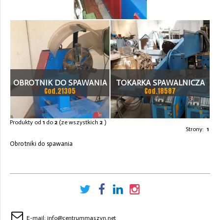
OBROTNIK DO SPAWANIA
TOKARKA SPAWALNICZA
Cod.21305
Cod.18587
Produkty od
1
do
2
(ze wszystkich
2
)
Strony:
1
Obrotniki do spawania
E-mail:
info@centrummaszyn.net