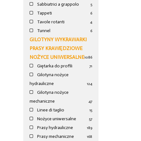
Sabbiatrici a grappolo
5
Tappeti
6
Tavole rotanti
4
Tunnel
6
GILOTYNY WYKRAWARKI
PRASY KRAWĘDZIOWE
NOŻYCE UNIWERSALNE
1086
Giętarka do profili
71
Gilotyna nożyce
hydrauliczne
124
Gilotyna nożyce
mechaniczne
47
Linee di taglio
15
Nożyce uniwersalne
57
Prasy hydrauliczne
189
Prasy mechaniczne
168