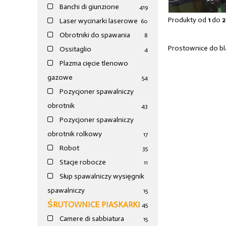
Banchi di giunzione
4
19
Produkty od
1
do
2
Laser wycinarki laserowe
60
Obrotniki do spawania
8
Prostownice do bl
Ossitaglio
4
Plazma cięcie tlenowo
gazowe
54
Pozycjoner spawalniczy
obrotnik
43
Pozycjoner spawalniczy
obrotnik rolkowy
17
Robot
35
Stacje robocze
11
Słup spawalniczy wysięgnik
spawalniczy
15
ŚRUTOWNICE PIASKARKI
45
Camere di sabbiatura
15