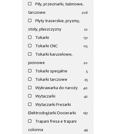
Piły, przecinarki, taśmowe,
tarczowe
206
Płyty traserskie, pryzmy,
stoły, płaszczyzny
22
Tokarki
131
Tokarki CNC
113
Tokarki karuzelowe,
pionowe
20
Tokarki specjalne
5
Tokarki tarczowe
25
Wykrawarka do naroży
40
Wytaczarki
42
Wytaczarki Frezarki
Elektrodrążarki Docierarki
167
Trapani fresa e trapani
colonna
49