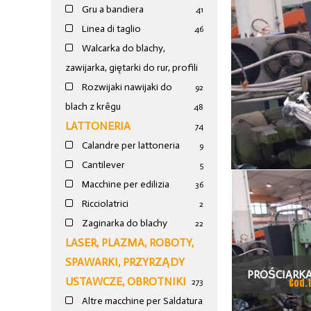
Gru a bandiera
41
Linea di taglio
46
Walcarka do blachy,
zawijarka, giętarki do rur, profili
Rozwijaki nawijaki do
92
blach z krêgu
48
LATTONERIA
74
Calandre per lattoneria
9
Cantilever
5
Macchine per edilizia
36
Ricciolatrici
2
Zaginarka do blachy
22
LASER, PLAZMA, ROBOTY,
SPAWARKI, PRZYRZĄDY
PROŚCIARKA
USTAWCZE, OBROTNIKI
Cod.
273
SACMA 1000
Altre macchine per Saldatura