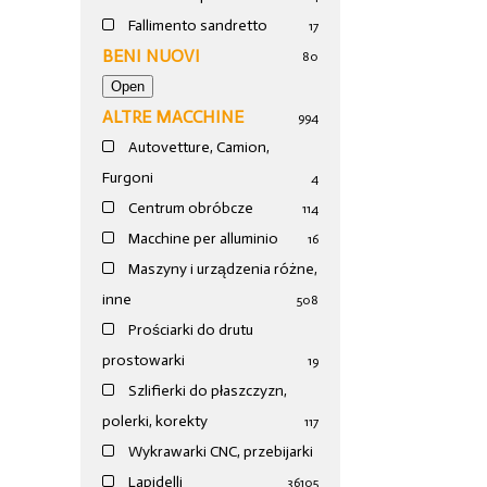
Fallimento sandretto
17
BENI NUOVI
80
ALTRE MACCHINE
994
Autovetture, Camion,
Furgoni
4
Centrum obróbcze
114
Macchine per alluminio
16
Maszyny i urządzenia różne,
inne
508
Prościarki do drutu
prostowarki
19
Szlifierki do płaszczyzn,
polerki, korekty
117
Wykrawarki CNC, przebijarki
Lapidelli
36
105