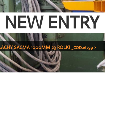
NEW ENTRY
LACHY SACMA 1000MM 23 ROLKI
>
_COD.16799