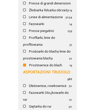
Presse di grandi dimensioni
Żłobiarka felcarka obrzeży
19
Linee di alimentazione
30
34
Fazowarki
14
Presse piegatrici
239
Profilarki, linie do
profilowania
37
Prościarki do blachy linie do
prostowania blachy
22
Prostownice do blach
19
ASPORTAZIONI TRUCIOLO
986
Dłutownice, rowkownice
70
Fazowarki Sto¿kowarki do
rur
10
Giętarka do rur
30