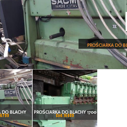
PROŚCIARKA DO B
 DO BLACHY
PROŚCIARKA DO BLACHY 1700
16799
Cod.16409
MM 23 ROLKI
X 3MM