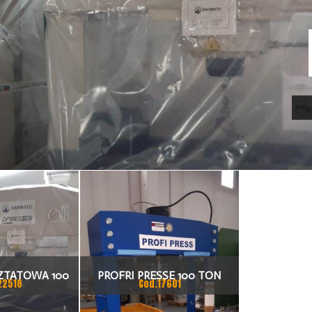
ZTATOWA 100
PROFRI PRESSE 100 TON
22518
Cod.17601
ON
NOWA PRASA