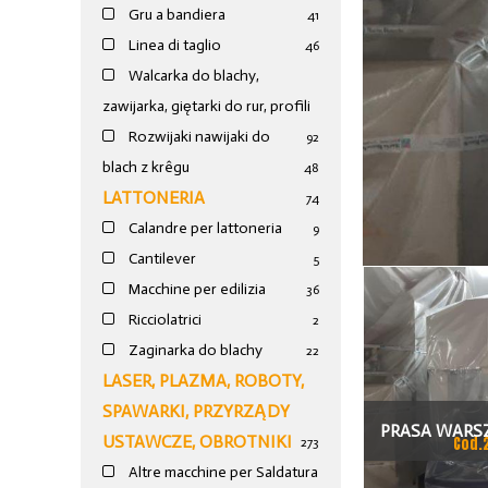
Gru a bandiera
41
Linea di taglio
46
Walcarka do blachy,
zawijarka, giętarki do rur, profili
Rozwijaki nawijaki do
92
blach z krêgu
48
LATTONERIA
74
Calandre per lattoneria
9
Cantilever
5
Macchine per edilizia
36
Ricciolatrici
2
Zaginarka do blachy
22
LASER, PLAZMA, ROBOTY,
SPAWARKI, PRZYRZĄDY
PRASA WARS
USTAWCZE, OBROTNIKI
Cod.
273
T
Altre macchine per Saldatura