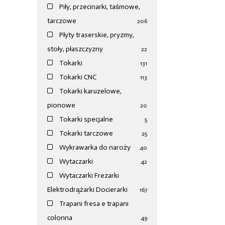
Piły, przecinarki, taśmowe,
tarczowe
206
Płyty traserskie, pryzmy,
stoły, płaszczyzny
22
Tokarki
131
Tokarki CNC
113
Tokarki karuzelowe,
pionowe
20
Tokarki specjalne
5
Tokarki tarczowe
25
Wykrawarka do naroży
40
Wytaczarki
42
Wytaczarki Frezarki
Elektrodrążarki Docierarki
167
Trapani fresa e trapani
colonna
49