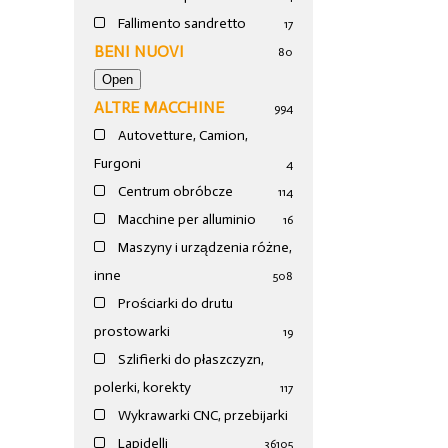
Fallimento sandretto
17
BENI NUOVI
80
ALTRE MACCHINE
994
Autovetture, Camion,
Furgoni
4
Centrum obróbcze
114
Macchine per alluminio
16
Maszyny i urządzenia różne,
inne
508
Prościarki do drutu
prostowarki
19
Szlifierki do płaszczyzn,
polerki, korekty
117
Wykrawarki CNC, przebijarki
Lapidelli
36
105