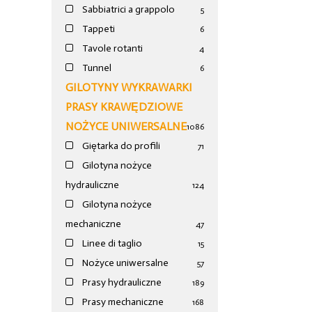
Sabbiatrici a grappolo
5
Tappeti
6
Tavole rotanti
4
Tunnel
6
GILOTYNY WYKRAWARKI
PRASY KRAWĘDZIOWE
NOŻYCE UNIWERSALNE
1086
Giętarka do profili
71
Gilotyna nożyce
hydrauliczne
124
Gilotyna nożyce
mechaniczne
47
Linee di taglio
15
Nożyce uniwersalne
57
Prasy hydrauliczne
189
Prasy mechaniczne
168