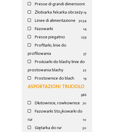
Presse di grandi dimensioni
Żłobiarka felcarka obrzeży
19
Linee di alimentazione
30
34
Fazowarki
14
Presse piegatrici
239
Profilarki, linie do
profilowania
37
Prościarki do blachy linie do
prostowania blachy
22
Prostownice do blach
19
ASPORTAZIONI TRUCIOLO
986
Dłutownice, rowkownice
70
Fazowarki Sto¿kowarki do
rur
10
Giętarka do rur
30