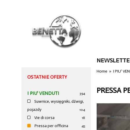
NEWSLETTE
Home
»
I PIU' VE
OSTATNIE OFERTY
PRESSA P
I PIU' VENDUTI
394
Suwnice, wysięgniki, dźwigi,
pojazdy
104
Vie di corsa
18
Pressa per officina
45