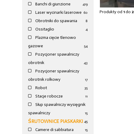
Banchi di giunzione
4
19
Produkty od
1
do
2
Laser wycinarki laserowe
60
Obrotniki do spawania
8
Ossitaglio
4
Plazma cięcie tlenowo
gazowe
54
Pozycjoner spawalniczy
obrotnik
43
Pozycjoner spawalniczy
obrotnik rolkowy
17
Robot
35
Stacje robocze
11
Słup spawalniczy wysięgnik
spawalniczy
15
ŚRUTOWNICE PIASKARKI
45
Camere di sabbiatura
15