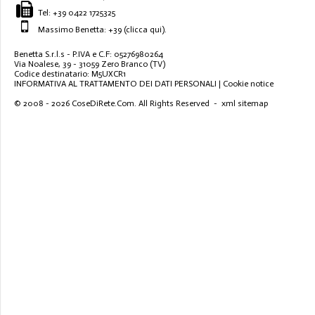
Tel:
+39 0422 1725325
Massimo Benetta: +39
(clicca qui)
.
Benetta S.r.l.s - P.IVA e C.F: 05276980264
Via Noalese, 39 - 31059 Zero Branco (TV)
Codice destinatario: M5UXCR1
INFORMATIVA AL TRATTAMENTO DEI DATI PERSONALI
|
Cookie notice
© 2008 - 2026
CoseDiRete.Com
. All Rights Reserved -
xml sitemap