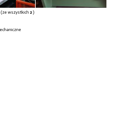
22MM
(ze wszystkich
2
)
mechaniczne