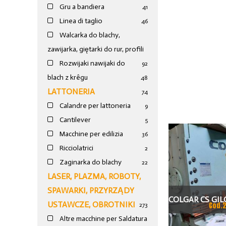
Gru a bandiera
41
Linea di taglio
46
Walcarka do blachy,
zawijarka, giętarki do rur, profili
Rozwijaki nawijaki do
92
blach z krêgu
48
LATTONERIA
74
Calandre per lattoneria
9
Cantilever
5
Macchine per edilizia
36
Ricciolatrici
2
Zaginarka do blachy
22
LASER, PLAZMA, ROBOTY,
SPAWARKI, PRZYRZĄDY
COLGAR CS GI
USTAWCZE, OBROTNIKI
Cod.
273
MECHANICZNE
Altre macchine per Saldatura