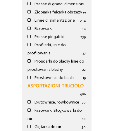
Presse di grandi dimensioni
Żłobiarka felcarka obrzeży
19
Linee di alimentazione
30
34
Fazowarki
14
Presse piegatrici
239
Profilarki, linie do
profilowania
37
Prościarki do blachy linie do
prostowania blachy
22
Prostownice do blach
19
ASPORTAZIONI TRUCIOLO
986
Dłutownice, rowkownice
70
Fazowarki Sto¿kowarki do
rur
10
Giętarka do rur
30