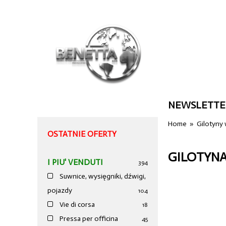
NEWSLETTE
Home
»
Gilotyny
OSTATNIE OFERTY
GILOTYN
I PIU' VENDUTI
394
Suwnice, wysięgniki, dźwigi,
pojazdy
104
Vie di corsa
18
Pressa per officina
45