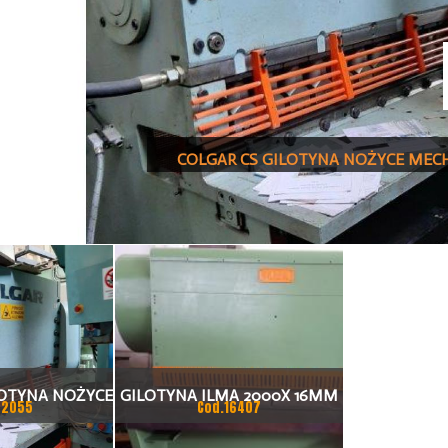
COLGAR CS GILOTYNA NOŻYCE MECH
LOTYNA NOŻYCE
GILOTYNA ILMA 2000X 16MM
22055
Cod.16407
 1520 1500 X