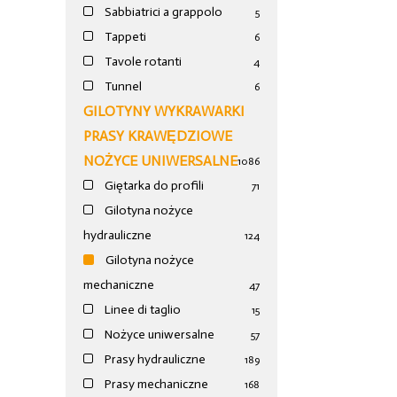
Sabbiatrici a grappolo
5
Tappeti
6
Tavole rotanti
4
Tunnel
6
GILOTYNY WYKRAWARKI
PRASY KRAWĘDZIOWE
NOŻYCE UNIWERSALNE
1086
Giętarka do profili
71
Gilotyna nożyce
hydrauliczne
124
Gilotyna nożyce
mechaniczne
47
Linee di taglio
15
Nożyce uniwersalne
57
Prasy hydrauliczne
189
Prasy mechaniczne
168