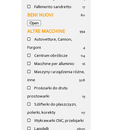
Fallimento sandretto
17
BENI NUOVI
80
ALTRE MACCHINE
994
Autovetture, Camion,
Furgoni
4
Centrum obróbcze
114
Macchine per alluminio
16
Maszyny i urządzenia różne,
inne
508
Prościarki do drutu
prostowarki
19
Szlifierki do płaszczyzn,
polerki, korekty
117
Wykrawarki CNC, przebijarki
Lapidelli
36
105