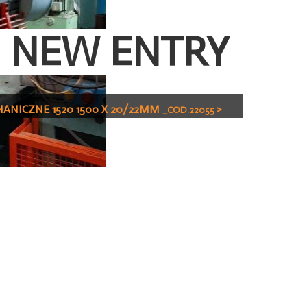
NEW ENTRY
ANICZNE 1520 1500 X 20/22MM
>
_COD.22055