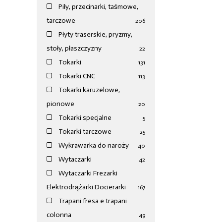
Piły, przecinarki, taśmowe,
tarczowe
206
Płyty traserskie, pryzmy,
stoły, płaszczyzny
22
Tokarki
131
Tokarki CNC
113
Tokarki karuzelowe,
pionowe
20
Tokarki specjalne
5
Tokarki tarczowe
25
Wykrawarka do naroży
40
Wytaczarki
42
Wytaczarki Frezarki
Elektrodrążarki Docierarki
167
Trapani fresa e trapani
colonna
49