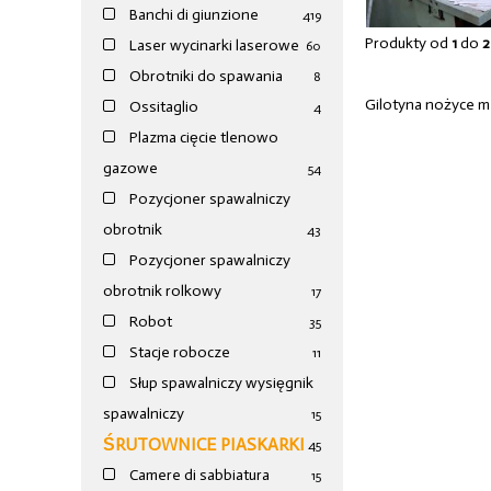
Banchi di giunzione
4
19
20/
Produkty od
1
do
2
Laser wycinarki laserowe
60
Obrotniki do spawania
8
Gilotyna nożyce 
Ossitaglio
4
Plazma cięcie tlenowo
gazowe
54
Pozycjoner spawalniczy
obrotnik
43
Pozycjoner spawalniczy
obrotnik rolkowy
17
Robot
35
Stacje robocze
11
Słup spawalniczy wysięgnik
spawalniczy
15
ŚRUTOWNICE PIASKARKI
45
Camere di sabbiatura
15