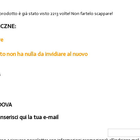
prodotto è già stato visto 2213 volte! Non fartelo scappare!
CZNE:
re
o non ha nulla da invidiare al nuovo
G
ADOVA
inserisci qui la tua e-mail