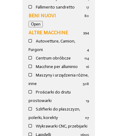
Fallimento sandretto
17
BENI NUOVI
80
ALTRE MACCHINE
994
Autovetture, Camion,
Furgoni
4
Centrum obróbcze
114
Macchine per alluminio
16
Maszyny i urządzenia różne,
inne
508
Prościarki do drutu
prostowarki
19
Szlifierki do płaszczyzn,
polerki, korekty
117
Wykrawarki CNC, przebijarki
Lapidelli
36
105