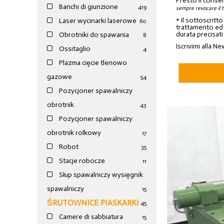
Presto il conse
Banchi di giunzione
4
19
sempre revocare il 
* Il sottoscritt
Laser wycinarki laserowe
60
trattamento ed a
durata precisati
Obrotniki do spawania
8
Iscrivimi alla Ne
Ossitaglio
4
Plazma cięcie tlenowo
gazowe
54
Pozycjoner spawalniczy
obrotnik
43
Pozycjoner spawalniczy
obrotnik rolkowy
17
Robot
35
Stacje robocze
11
Słup spawalniczy wysięgnik
spawalniczy
15
ŚRUTOWNICE PIASKARKI
45
Camere di sabbiatura
15