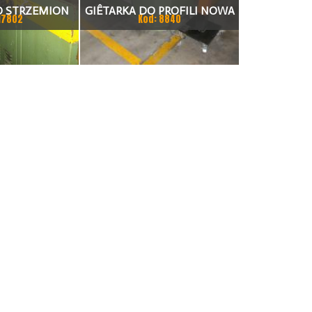
O STRZEMION
GIÊTARKA DO PROFILI NOWA
17802
Kod: 8840
A.S.V.
GMG PA 10