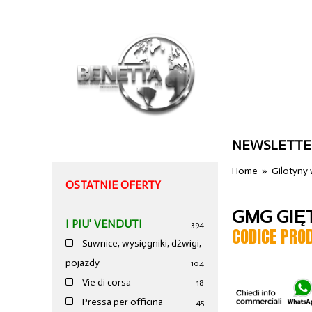
NEWSLETTE
Home
»
Gilotyny
OSTATNIE OFERTY
GMG GIĘT
I PIU' VENDUTI
394
CODICE PRO
Suwnice, wysięgniki, dźwigi,
pojazdy
104
Vie di corsa
18
Pressa per officina
45