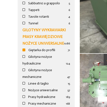
Sabbiatrici a grappolo
5
Tappeti
6
Tavole rotanti
4
Tunnel
6
GILOTYNY WYKRAWARKI
PRASY KRAWĘDZIOWE
NOŻYCE UNIWERSALNE
1086
Giętarka do profili
71
Gilotyna nożyce
hydrauliczne
124
Gilotyna nożyce
mechaniczne
47
Linee di taglio
15
Nożyce uniwersalne
57
Prasy hydrauliczne
189
Prasy mechaniczne
168