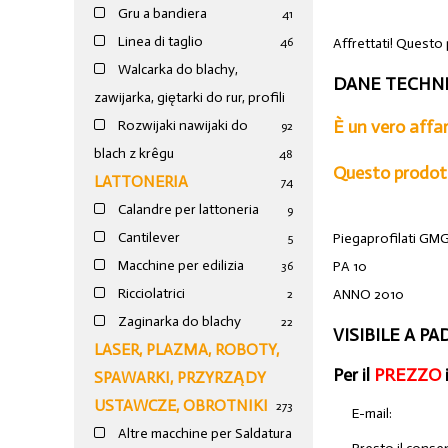
Gru a bandiera
41
Linea di taglio
Affrettati! Questo 
46
Walcarka do blachy,
DANE TECHNI
zawijarka, giętarki do rur, profili
È un vero affa
Rozwijaki nawijaki do
92
blach z krêgu
48
Questo prodott
LATTONERIA
74
Calandre per lattoneria
9
Cantilever
Piegaprofilati GM
5
Macchine per edilizia
PA 10
36
Ricciolatrici
ANNO 2010
2
Zaginarka do blachy
22
VISIBILE A P
LASER, PLAZMA, ROBOTY,
Per il
PREZZO
SPAWARKI, PRZYRZĄDY
USTAWCZE, OBROTNIKI
273
E-mail:
Altre macchine per Saldatura