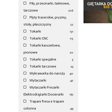
Piły, przecinarki, taśmowe,
GIĘTARKA D
Kod: 
tarczowe
206
S.I.M.
Płyty traserskie, pryzmy,
stoły, płaszczyzny
22
Tokarki
131
Tokarki CNC
113
Tokarki karuzelowe,
pionowe
20
Tokarki specjalne
5
Tokarki tarczowe
25
Wykrawarka do naroży
40
Wytaczarki
42
Wytaczarki Frezarki
Elektrodrążarki Docierarki
167
Trapani fresa e trapani
colonna
49