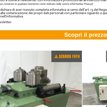
nso a ricevere newsletter con informazioni promozionali all'indirizzo mai
:
tuo consenso in qualsiasi momento come indicato nella nostra informativa Privacy)
o dichiara di aver ricevuto completa informativa ai sensi dell'art. 13 del 
lla comunicazione dei propri dati personali con particolare riguardo a quelli c
 nell'informativa.
wsletter:
SCARICA FOTO