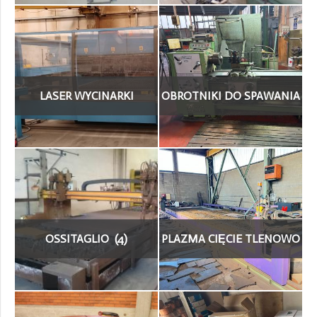
LASER WYCINARKI
OBROTNIKI DO SPAWANIA
LASEROWE (60)
(8)
OSSITAGLIO (4)
PLAZMA CIĘCIE TLENOWO
GAZOWE (54)