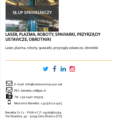
SŁUP SPAWALNICZY
WYSIĘGNIK SPAWALNICZY
(15)
LASER, PLAZMA, ROBOTY, SPAWARKI, PRZYRZĄDY
USTAWCZE, OBROTNIKI
Laser, plazma, roboty, spawarki, przyrządy ustawcze, obrotniki
E-mail:
info@centrummaszyn.net
PEC:
benetta.srl@pec.it
Tel:
+39 0422 1725325
Massimo Benetta: +39
(clicca qui)
.
Benetta S.r.l.s - P.IVA e C.F: 05276980264
Via Noalese, 39 - 31059 Zero Branco (TV)