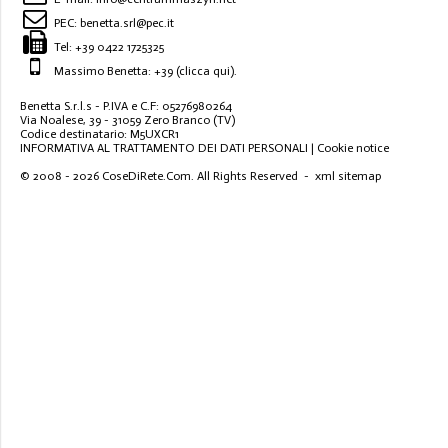
PEC:
benetta.srl@pec.it
Tel:
+39 0422 1725325
Massimo Benetta: +39
(clicca qui)
.
Benetta S.r.l.s - P.IVA e C.F: 05276980264
Via Noalese, 39 - 31059 Zero Branco (TV)
Codice destinatario: M5UXCR1
INFORMATIVA AL TRATTAMENTO DEI DATI PERSONALI
|
Cookie notice
© 2008 - 2026
CoseDiRete.Com
. All Rights Reserved -
xml sitemap