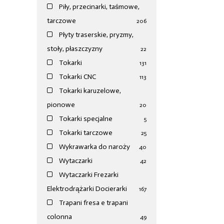
Piły, przecinarki, taśmowe,
tarczowe
206
Płyty traserskie, pryzmy,
stoły, płaszczyzny
22
Tokarki
131
Tokarki CNC
113
Tokarki karuzelowe,
pionowe
20
Tokarki specjalne
5
Tokarki tarczowe
25
Wykrawarka do naroży
40
Wytaczarki
42
Wytaczarki Frezarki
Elektrodrążarki Docierarki
167
Trapani fresa e trapani
colonna
49