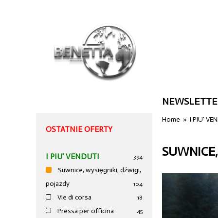
NEWSLETTE
Home
»
I PIU' VE
OSTATNIE OFERTY
SUWNICE,
I PIU' VENDUTI
394
Suwnice, wysięgniki, dźwigi,
pojazdy
104
Vie di corsa
18
Pressa per officina
45