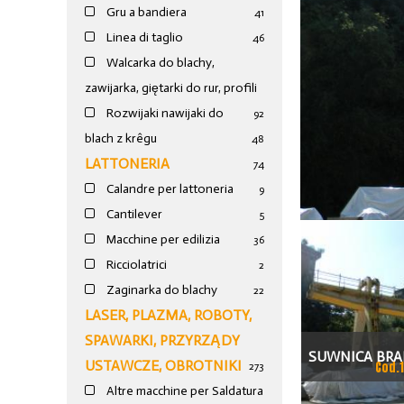
Gru a bandiera
41
Linea di taglio
46
Walcarka do blachy,
zawijarka, giętarki do rur, profili
Rozwijaki nawijaki do
92
blach z krêgu
48
LATTONERIA
74
Calandre per lattoneria
9
Cantilever
5
Macchine per edilizia
36
Ricciolatrici
2
Zaginarka do blachy
22
LASER, PLAZMA, ROBOTY,
SPAWARKI, PRZYRZĄDY
SUWNICA BR
USTAWCZE, OBROTNIKI
Cod.
273
Altre macchine per Saldatura