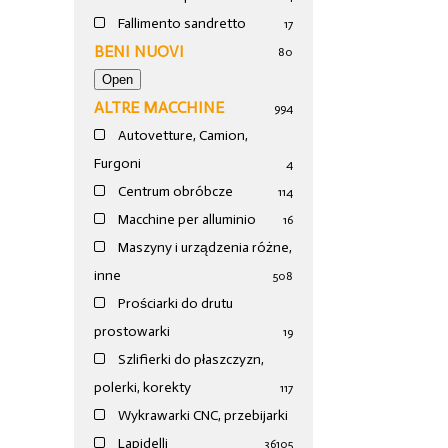
Fallimento sandretto
17
BENI NUOVI
80
ALTRE MACCHINE
994
Autovetture, Camion,
Furgoni
4
Centrum obróbcze
114
Macchine per alluminio
16
Maszyny i urządzenia różne,
inne
508
Prościarki do drutu
prostowarki
19
Szlifierki do płaszczyzn,
polerki, korekty
117
Wykrawarki CNC, przebijarki
Lapidelli
36
105