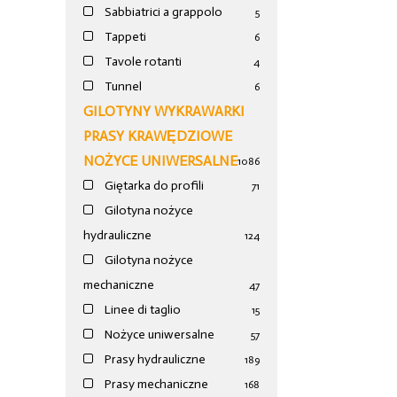
Sabbiatrici a grappolo
5
Tappeti
6
Tavole rotanti
4
Tunnel
6
GILOTYNY WYKRAWARKI
PRASY KRAWĘDZIOWE
NOŻYCE UNIWERSALNE
1086
Giętarka do profili
71
Gilotyna nożyce
hydrauliczne
124
Gilotyna nożyce
mechaniczne
47
Linee di taglio
15
Nożyce uniwersalne
57
Prasy hydrauliczne
189
Prasy mechaniczne
168