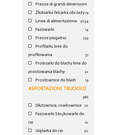
Presse di grandi dimensioni
Żłobiarka felcarka obrzeży
19
Linee di alimentazione
30
34
Fazowarki
14
Presse piegatrici
239
Profilarki, linie do
profilowania
37
Prościarki do blachy linie do
prostowania blachy
22
Prostownice do blach
19
ASPORTAZIONI TRUCIOLO
986
Dłutownice, rowkownice
70
Fazowarki Sto¿kowarki do
rur
10
Giętarka do rur
30