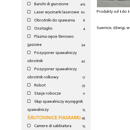
Banchi di giunzione
4
19
Produkty od
1
do
1
Laser wycinarki laserowe
60
Obrotniki do spawania
8
Suwnice, dźwigi, w
Ossitaglio
4
Plazma cięcie tlenowo
gazowe
54
Pozycjoner spawalniczy
obrotnik
43
Pozycjoner spawalniczy
obrotnik rolkowy
17
Robot
35
Stacje robocze
11
Słup spawalniczy wysięgnik
spawalniczy
15
ŚRUTOWNICE PIASKARKI
45
Camere di sabbiatura
15