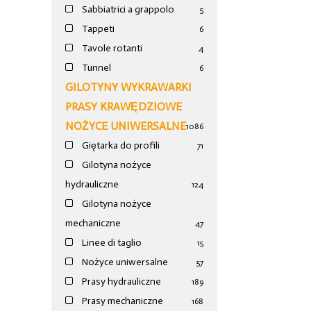
Sabbiatrici a grappolo
5
Tappeti
6
Tavole rotanti
4
Tunnel
6
GILOTYNY WYKRAWARKI
PRASY KRAWĘDZIOWE
NOŻYCE UNIWERSALNE
1086
Giętarka do profili
71
Gilotyna nożyce
hydrauliczne
124
Gilotyna nożyce
mechaniczne
47
Linee di taglio
15
Nożyce uniwersalne
57
Prasy hydrauliczne
189
Prasy mechaniczne
168