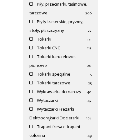
Piły, przecinarki, taśmowe,
tarczowe
206
Płyty traserskie, pryzmy,
stoły, płaszczyzny
22
Tokarki
131
Tokarki CNC
113
Tokarki karuzelowe,
pionowe
20
Tokarki specjalne
5
Tokarki tarczowe
25
Wykrawarka do naroży
40
Wytaczarki
42
Wytaczarki Frezarki
Elektrodrążarki Docierarki
168
Trapani fresa e trapani
colonna
49