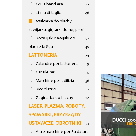
Gru a bandiera
41
Linea di taglio
46
Walcarka do blachy,
zawijarka, giętarki do rur, profili
Rozwijaki nawijaki do
92
blach z krêgu
48
LATTONERIA
74
Calandre per lattoneria
9
Cantilever
5
Macchine per edilizia
36
Ricciolatrici
2
Zaginarka do blachy
22
LASER, PLAZMA, ROBOTY,
SPAWARKI, PRZYRZĄDY
DUCCI 200
USTAWCZE, OBROTNIKI
Cod.
273
WALCARKA 
Altre macchine per Saldatura