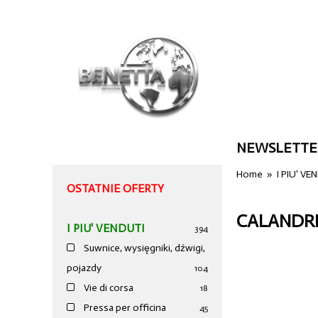
NEWSLETTE
Home
»
I PIU' VE
OSTATNIE OFERTY
CALANDRE
I PIU' VENDUTI
394
Suwnice, wysięgniki, dźwigi,
pojazdy
104
Vie di corsa
18
Pressa per officina
45