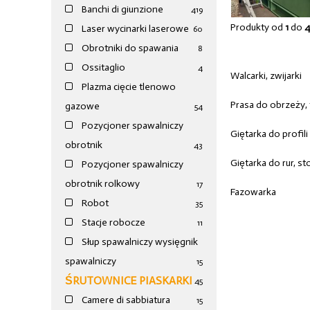
Banchi di giunzione
4
19
Produkty od
1
do
Laser wycinarki laserowe
60
Obrotniki do spawania
8
Ossitaglio
4
Walcarki, zwijarki
Plazma cięcie tlenowo
Prasa do obrzeży, 
gazowe
54
Pozycjoner spawalniczy
Giętarka do profili
obrotnik
43
Giętarka do rur, s
Pozycjoner spawalniczy
obrotnik rolkowy
17
Fazowarka
Robot
35
Stacje robocze
11
Słup spawalniczy wysięgnik
spawalniczy
15
ŚRUTOWNICE PIASKARKI
45
Camere di sabbiatura
15