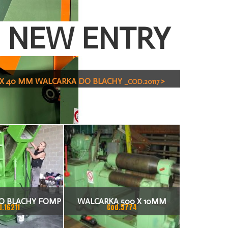
NEW ENTRY
 X 40 MM WALCARKA DO BLACHY
>
_COD.20117
O BLACHY FOMP
WALCARKA 500 X 10MM
d.16211
Cod.5774
 X 50 MM