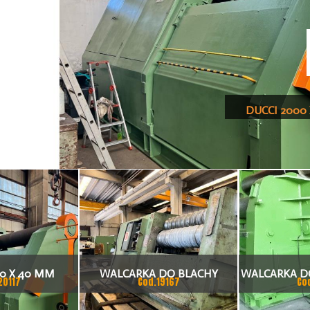
DUCCI 2000
0 X 40 MM
WALCARKA DO BLACHY
WALCARKA D
20117
Cod.19167
Co
DO BLACHY
FALISTEJ SERTOM 1000 X
2500