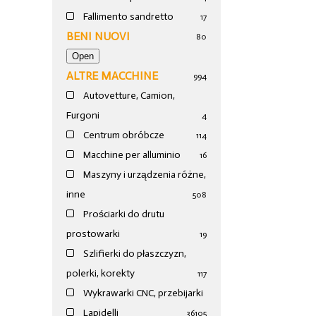
Fallimento sandretto
17
BENI NUOVI
80
ALTRE MACCHINE
994
Autovetture, Camion,
Furgoni
4
Centrum obróbcze
114
Macchine per alluminio
16
Maszyny i urządzenia różne,
inne
508
Prościarki do drutu
prostowarki
19
Szlifierki do płaszczyzn,
polerki, korekty
117
Wykrawarki CNC, przebijarki
Lapidelli
36
105