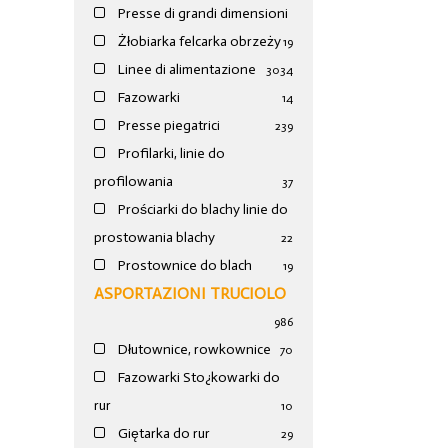
Presse di grandi dimensioni
Żłobiarka felcarka obrzeży
19
Linee di alimentazione
30
34
Fazowarki
14
Presse piegatrici
239
Profilarki, linie do
profilowania
37
Prościarki do blachy linie do
prostowania blachy
22
Prostownice do blach
19
ASPORTAZIONI TRUCIOLO
986
Dłutownice, rowkownice
70
Fazowarki Sto¿kowarki do
rur
10
Giętarka do rur
29