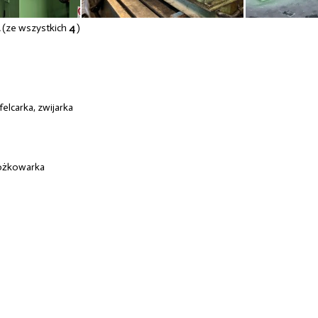
4/6MM
4
(ze wszystkich
4
)
felcarka, zwijarka
tożkowarka