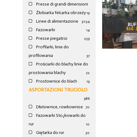
Presse di grandi dimensioni
Żłobiarka felcarka obrzeży
19
Linee di alimentazione
30
34
RUF
Kod: 
Fazowarki
14
Presse piegatrici
239
Profilarki, linie do
profilowania
37
Prościarki do blachy linie do
prostowania blachy
22
Prostownice do blach
19
ASPORTAZIONI TRUCIOLO
986
Dłutownice, rowkownice
70
Fazowarki Sto¿kowarki do
rur
10
Giętarka do rur
30