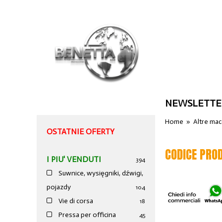
NEWSLETTE
Home
»
Altre ma
OSTATNIE OFERTY
CODICE PRO
I PIU' VENDUTI
394
Suwnice, wysięgniki, dźwigi,
pojazdy
104
Vie di corsa
18
Pressa per officina
45