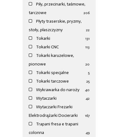
Piły, przecinarki, taśmowe,
tarczowe
206
Płyty traserskie, pryzmy,
stoły, płaszczyzny
22
Tokarki
131
Tokarki CNC
113
Tokarki karuzelowe,
pionowe
20
Tokarki specjalne
5
Tokarki tarczowe
25
Wykrawarka do naroży
40
Wytaczarki
42
Wytaczarki Frezarki
Elektrodrążarki Docierarki
167
Trapani fresa e trapani
colonna
49