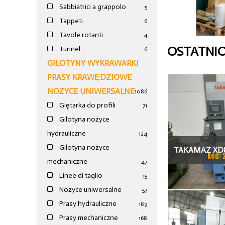
Sabbiatrici a grappolo
5
Tappeti
6
Tavole rotanti
4
OSTATNI
Tunnel
6
GILOTYNY WYKRAWARKI
PRASY KRAWĘDZIOWE
NOŻYCE UNIWERSALNE
1086
Giętarka do profili
71
Gilotyna nożyce
hydrauliczne
124
Gilotyna nożyce
TAKAMAZ XD8
Kod: 
mechaniczne
47
TOKAR
Linee di taglio
15
Nożyce uniwersalne
57
Prasy hydrauliczne
189
Prasy mechaniczne
168