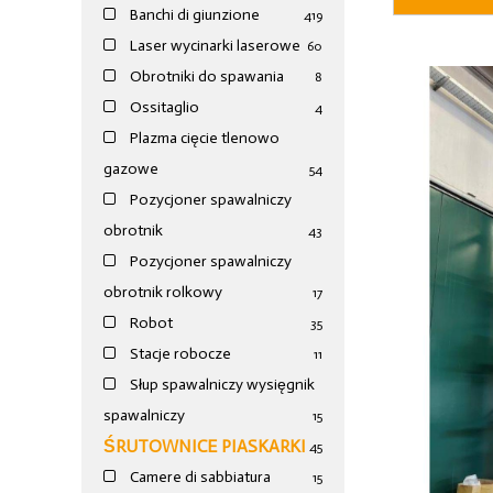
Banchi di giunzione
4
19
Laser wycinarki laserowe
60
Obrotniki do spawania
8
Ossitaglio
4
Plazma cięcie tlenowo
gazowe
54
Pozycjoner spawalniczy
obrotnik
43
Pozycjoner spawalniczy
obrotnik rolkowy
17
Robot
35
Stacje robocze
11
Słup spawalniczy wysięgnik
spawalniczy
15
ŚRUTOWNICE PIASKARKI
45
Camere di sabbiatura
15