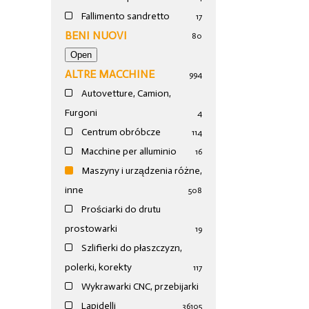
Fallimento sandretto
17
BENI NUOVI
80
ALTRE MACCHINE
994
Autovetture, Camion,
Furgoni
4
Centrum obróbcze
114
Macchine per alluminio
16
Maszyny i urządzenia różne,
inne
508
Prościarki do drutu
prostowarki
19
Szlifierki do płaszczyzn,
polerki, korekty
117
Wykrawarki CNC, przebijarki
Lapidelli
36
105