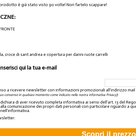
 prodotto è già stato visto 90 volte! Non fartelo scappare!
CZNE:
oFRONTE
a, croce di sant andrea e copertura per danni ruote carrelli
inserisci qui la tua e-mail
nso a ricevere newsletter con informazioni promozionali all'indirizzo mai
:
tuo consenso in qualsiasi momento come indicato nella nostra informativa Privacy)
o dichiara di aver ricevuto completa informativa ai sensi dell'art. 13 del 
lla comunicazione dei propri dati personali con particolare riguardo a quelli c
 nell'informativa.
wsletter: