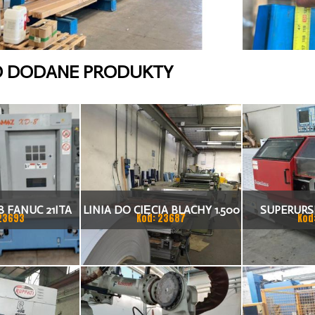
O DODANE PRODUKTY
 FANUC 21ITA
LINIA DO CIĘCIA BLACHY 1.500
SUPERURSU
23693
Kod: 23687
Kod
KA CNC
X 1,5 (2,5) MM
TO