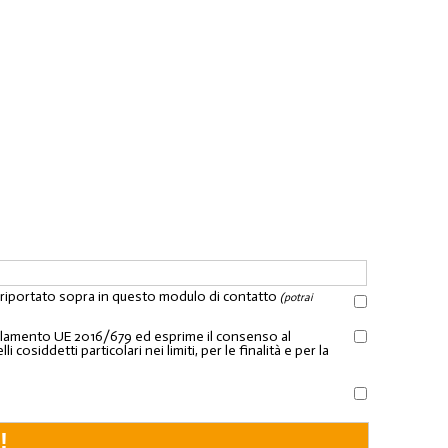
l riportato sopra in questo modulo di contatto
(potrai
Regolamento UE 2016/679 ed esprime il consenso al
osiddetti particolari nei limiti, per le finalità e per la