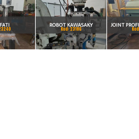
FATI
ROBOT KAWASAKY
JOINT PROFI
23240
Kod: 23186
Kod