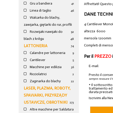
Gru a bandiera
Affrettati! Questo
41
Linea di taglio
46
DANE TECHNI
Walcarka do blachy,
4 Cantilever Mon
zawijarka, giętarki do rur, profili
altezza 6000
Rozwijaki nawijaki do
92
mensola 1200mm
blach z krêgu
48
Completi di mensol
LATTONERIA
74
Calandre per lattoneria
9
Per il
PREZZO
Cantilever
5
E-mail:
Macchine per edilizia
36
Ricciolatrici
2
Presto il conse
sempre revocare il 
Zaginarka do blachy
22
* Il sottoscritt
LASER, PLAZMA, ROBOTY,
trattamento ed a
durata precisati
SPAWARKI, PRZYRZĄDY
Iscrivimi alla Ne
USTAWCZE, OBROTNIKI
273
Altre macchine per Saldatura