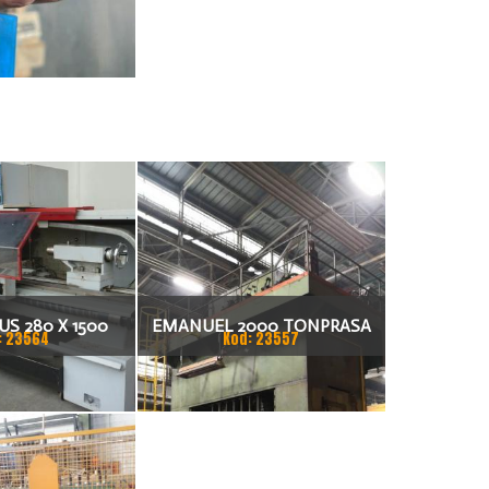
S 280 X 1500
EMANUEL 2000 TONPRASA
: 23564
Kod: 23557
KARKA
HYDRAULICZNA 3200 X 2000