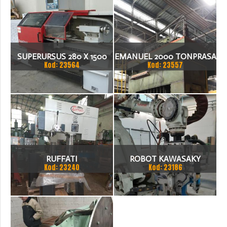
SUPERURSUS 280 X 1500
EMANUEL 2000 TONPRASA
Kod: 23564
Kod: 23557
TOKARKA
HYDRAULICZNA 3200 X
2000
RUFFATI
ROBOT KAWASAKY
Kod: 23240
Kod: 23186