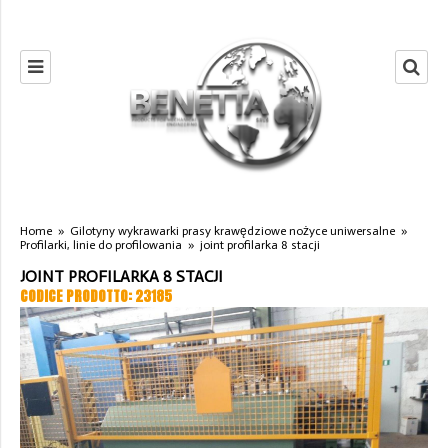
Home
»
Gilotyny wykrawarki prasy krawędziowe nożyce uniwersalne
»
Profilarki, linie do profilowania
»
joint profilarka 8 stacji
JOINT PROFILARKA 8 STACJI
CODICE PRODOTTO: 23185