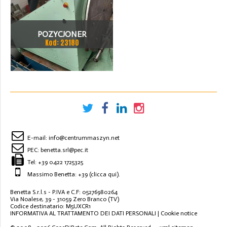
POZYCJONER
Kod: 23180
SPAWALNICZY OBROTNIK
1200 KG
E-mail:
info@centrummaszyn.net
PEC:
benetta.srl@pec.it
Tel:
+39 0422 1725325
Massimo Benetta: +39
(clicca qui)
.
Benetta S.r.l.s - P.IVA e C.F: 05276980264
Via Noalese, 39 - 31059 Zero Branco (TV)
Codice destinatario: M5UXCR1
INFORMATIVA AL TRATTAMENTO DEI DATI PERSONALI
|
Cookie notice