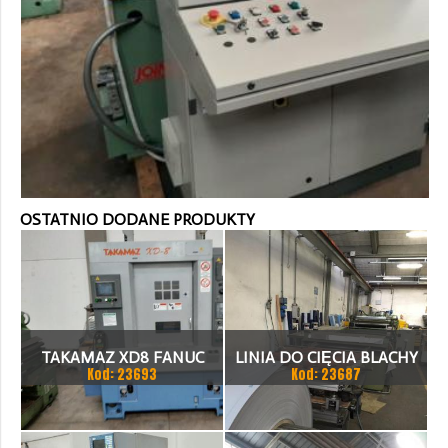
OSTATNIO DODANE PRODUKTY
TAKAMAZ XD8 FANUC
LINIA DO CIĘCIA BLACHY
Kod: 23693
Kod: 23687
21ITA TOKARKA CNC
1.500 X 1,5 (2,5) MM