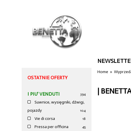
NEWSLETTE
Home
»
Wyprzeda
OSTATNIE OFERTY
| BENETTA
I PIU' VENDUTI
394
Suwnice, wysięgniki, dźwigi,
pojazdy
104
Vie di corsa
18
Pressa per officina
45