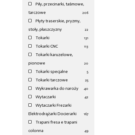
Piły, przecinarki, taśmowe,
tarczowe
206
Płyty traserskie, pryzmy,
stoły, płaszczyzny
22
Tokarki
131
Tokarki CNC
113
Tokarki karuzelowe,
pionowe
20
Tokarki specjalne
5
Tokarki tarczowe
25
Wykrawarka do naroży
40
Wytaczarki
42
Wytaczarki Frezarki
Elektrodrążarki Docierarki
167
Trapani fresa e trapani
colonna
49