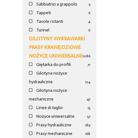
Sabbiatrici a grappolo
5
Tappeti
6
Tavole rotanti
4
Tunnel
6
GILOTYNY WYKRAWARKI
PRASY KRAWĘDZIOWE
NOŻYCE UNIWERSALNE
1086
Giętarka do profili
71
Gilotyna nożyce
hydrauliczne
124
Gilotyna nożyce
mechaniczne
47
Linee di taglio
15
Nożyce uniwersalne
57
Prasy hydrauliczne
189
Prasy mechaniczne
168