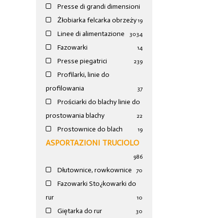
Presse di grandi dimensioni
Żłobiarka felcarka obrzeży
19
Linee di alimentazione
30
34
Fazowarki
14
Presse piegatrici
239
Profilarki, linie do
profilowania
37
Prościarki do blachy linie do
prostowania blachy
22
Prostownice do blach
19
ASPORTAZIONI TRUCIOLO
986
Dłutownice, rowkownice
70
Fazowarki Sto¿kowarki do
rur
10
Giętarka do rur
30