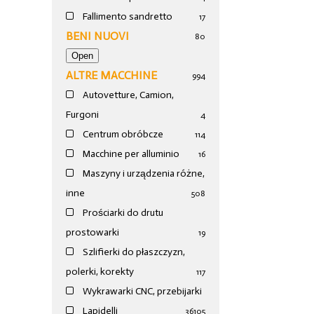
Fallimento sandretto
17
BENI NUOVI
80
ALTRE MACCHINE
994
Autovetture, Camion,
Furgoni
4
Centrum obróbcze
114
Macchine per alluminio
16
Maszyny i urządzenia różne,
inne
508
Prościarki do drutu
prostowarki
19
Szlifierki do płaszczyzn,
polerki, korekty
117
Wykrawarki CNC, przebijarki
Lapidelli
36
105