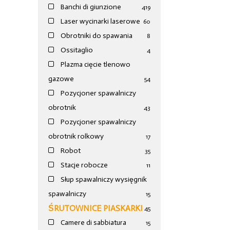
Banchi di giunzione
4
19
Laser wycinarki laserowe
60
Obrotniki do spawania
8
Ossitaglio
4
Plazma cięcie tlenowo
gazowe
54
Pozycjoner spawalniczy
obrotnik
43
Pozycjoner spawalniczy
obrotnik rolkowy
17
Robot
35
Stacje robocze
11
Słup spawalniczy wysięgnik
spawalniczy
15
ŚRUTOWNICE PIASKARKI
45
Camere di sabbiatura
15