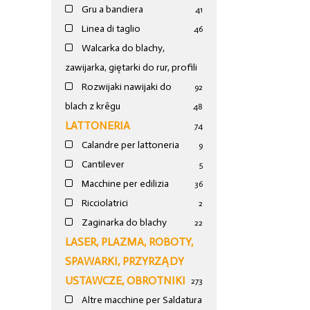
Gru a bandiera
41
Linea di taglio
46
Walcarka do blachy,
zawijarka, giętarki do rur, profili
Rozwijaki nawijaki do
92
blach z krêgu
48
LATTONERIA
74
Calandre per lattoneria
9
Cantilever
5
Macchine per edilizia
36
Ricciolatrici
2
Zaginarka do blachy
22
LASER, PLAZMA, ROBOTY,
SPAWARKI, PRZYRZĄDY
USTAWCZE, OBROTNIKI
273
Altre macchine per Saldatura