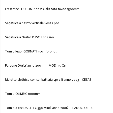
Fresatrice HURON non visualizzata tavoo 1500mm
Segatrice a nastro verticale Senas 400
Segatrice a Nastro RUSCH hbs 260
Tornio legor GORNATI 350 foro 105
Furgone DAYLY anno 2003 MOD 35 C13
Muletto elettrico con caribatteria 40 q.li anno 2003 CESAB
Tornio OLIMPIC 1000mm
Tornio a cnc DART TC 350 Mind anno 2006 FANUC O I TC