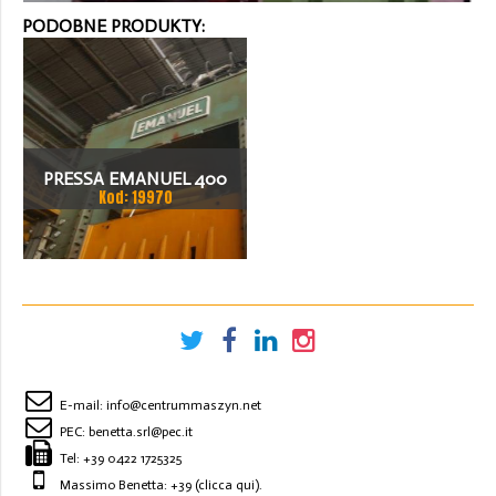
PODOBNE PRODUKTY:
PRESSA EMANUEL 400
Kod: 19970
TON PRASA MECHANICZNA
E-mail:
info@centrummaszyn.net
PEC:
benetta.srl@pec.it
Tel:
+39 0422 1725325
Massimo Benetta: +39
(clicca qui)
.