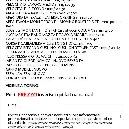
VELOCITA DISCESA RAPIDA : mm/sec 400
VELOCITA DI LAVORO MEDIO : mm/sec 35
VELOCITA‘ DI RITORNO : mm/sec 300
AREA SLITTA – RAM SIZE : mm 4000 x 1900
APERTURA LATERALE – LATERAL OPENING : mm.1100
AREA TAVOLA MOBILE FRONT – MOVING BOLSTER SIZE : mm 4000 x
1900
LUCE tra i MONTANTI - DISTANCE between COLUMNS : mm 4100
LUCE MAX.TRA PIANO MAZZA E TAVOLA MOBILE : mm 1700
CAPACITA’PREMILAMIERA-CUSHION CAPACITY : TON.400
CORSA PREMILAMIERA – CUSHION STROKE : mm.350
VELOCITA RITORNO CUSHINO- CUSHION RETURN FAST : mm./sec 64
POTENZA INSTALLATA - TOTAL POWER : 350 Kw
PESO PRESSA-TOTAL WEIGHT : 240.000 Kg
IMPIANTO OLEODINAMICO : NUOVO REXROTH
IMPIANTO ELETTRICO : NUOVO SIEMENS
CARRO MOBILE : NUOVO
PREMILAMIERA : NUOVO
CONDIZIONE DELLA PRESSA : REVISIONE TOTALE
VISIBILE A TORINO
Per il
PREZZO
inserisci qui la tua e-mail
E-mail:
Presto il consenso a ricevere newsletter con informazioni
promozionali all'indirizzo mail riportato sopra in questo modulo
di contatto
(potrai sempre revocare il tuo consenso in qualsiasi momento
:
come indicato nella nostra informativa Privacy)