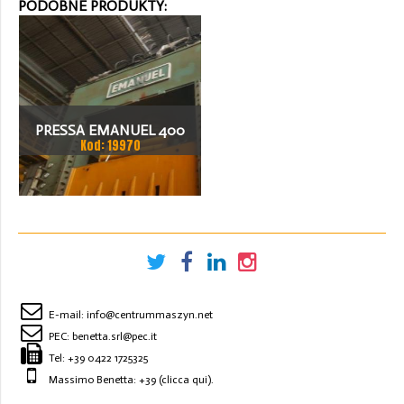
PODOBNE PRODUKTY:
PRESSA EMANUEL 400
Kod: 19970
TON PRASA MECHANICZNA
E-mail:
info@centrummaszyn.net
PEC:
benetta.srl@pec.it
Tel:
+39 0422 1725325
Massimo Benetta: +39
(clicca qui)
.