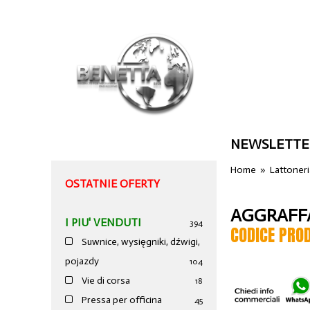
NEWSLETTE
Home
»
Lattoner
OSTATNIE OFERTY
AGGRAFFA
I PIU' VENDUTI
394
CODICE PRO
Suwnice, wysięgniki, dźwigi,
pojazdy
104
Vie di corsa
18
Pressa per officina
45