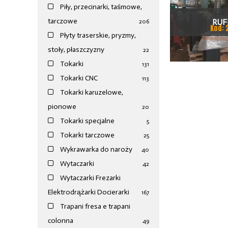
Piły, przecinarki, taśmowe,
tarczowe
RUF
206
Kod: 
Płyty traserskie, pryzmy,
stoły, płaszczyzny
22
Tokarki
131
Tokarki CNC
113
Tokarki karuzelowe,
pionowe
20
Tokarki specjalne
5
Tokarki tarczowe
25
Wykrawarka do naroży
40
Wytaczarki
42
Wytaczarki Frezarki
Elektrodrążarki Docierarki
167
Trapani fresa e trapani
colonna
49