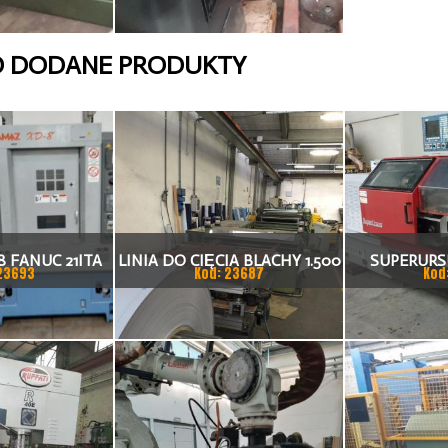
O DODANE PRODUKTY
 FANUC 21ITA
LINIA DO CIĘCIA BLACHY 1.500
SUPERURSU
23693
Kod: 23687
Kod
KA CNC
X 1,5 (2,5) MM
TO