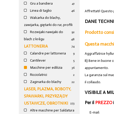
Gru a bandiera
41
Linea di taglio
Affrettati! Questo
46
Walcarka do blachy,
DANE TECHNI
zawijarka, giętarki do rur, profili
Prodotto consi
Rozwijaki nawijaki do
92
blach z krêgu
48
Questa macchin
LATTONERIA
74
Calandre per lattoneria
Aggraffatrice hyll
9
Cantilever
B) Bene in buone c
5
Macchine per edilizia
appuntamento.
36
Ricciolatrici
La garanzia sul mac
2
Zaginarka do blachy
il collaudo.
22
LASER, PLAZMA, ROBOTY,
VISIBILE A M
SPAWARKI, PRZYRZĄDY
Per il
PREZZO
USTAWCZE, OBROTNIKI
273
Altre macchine per Saldatura
E-mail: