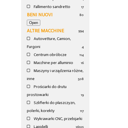
Fallimento sandretto
17
BENI NUOVI
80
ALTRE MACCHINE
994
Autovetture, Camion,
Furgoni
4
Centrum obróbcze
114
Macchine per alluminio
16
Maszyny i urządzenia różne,
inne
508
Prościarki do drutu
prostowarki
19
Szlifierki do płaszczyzn,
polerki, korekty
117
Wykrawarki CNC, przebijarki
Lapidelli
36
105