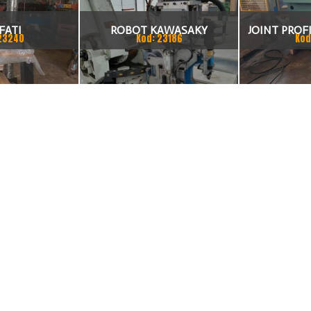
FATI
ROBOT KAWASAKY
JOINT PROFI
23240
Kod: 23186
Kod