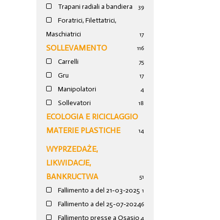
Trapani radiali a bandiera
39
Foratrici, Filettatrici,
Maschiatrici
17
SOLLEVAMENTO
116
Carrelli
75
Gru
17
Manipolatori
4
Sollevatori
18
ECOLOGIA E RICICLAGGIO
MATERIE PLASTICHE
14
WYPRZEDAŻE,
LIKWIDACJE,
BANKRUCTWA
51
Fallimento a del 21-03-2025
1
Fallimento a del 25-07-2024
6
Fallimento presse a Osasio
4