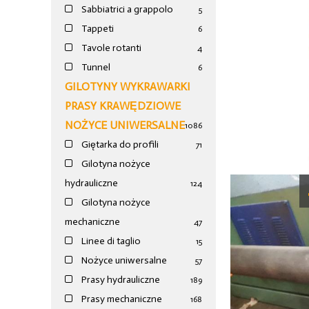
Sabbiatrici a grappolo
5
Tappeti
6
Tavole rotanti
4
Tunnel
6
GILOTYNY WYKRAWARKI
PRASY KRAWĘDZIOWE
NOŻYCE UNIWERSALNE
1086
Giętarka do profili
71
Gilotyna nożyce
hydrauliczne
124
Gilotyna nożyce
mechaniczne
47
Linee di taglio
15
Nożyce uniwersalne
57
Prasy hydrauliczne
189
Prasy mechaniczne
168