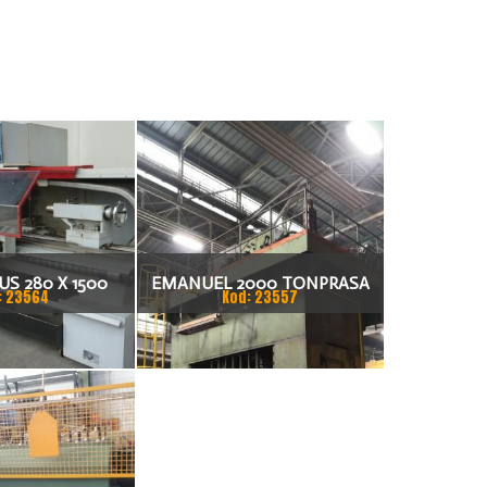
S 280 X 1500
EMANUEL 2000 TONPRASA
: 23564
Kod: 23557
KARKA
HYDRAULICZNA 3200 X 2000