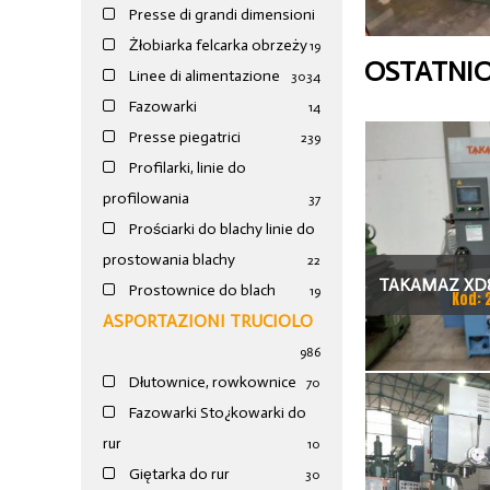
Presse di grandi dimensioni
Żłobiarka felcarka obrzeży
19
OSTATNI
Linee di alimentazione
30
34
Fazowarki
14
Presse piegatrici
239
Profilarki, linie do
profilowania
37
Prościarki do blachy linie do
prostowania blachy
22
TAKAMAZ XD8
Prostownice do blach
19
Kod: 
ASPORTAZIONI TRUCIOLO
TOKAR
986
Dłutownice, rowkownice
70
Fazowarki Sto¿kowarki do
rur
10
Giętarka do rur
30