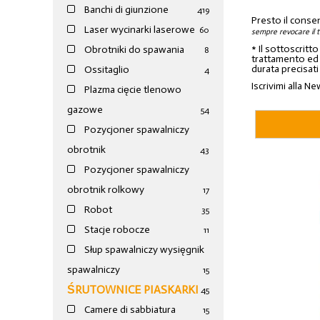
Banchi di giunzione
4
19
Presto il conse
Laser wycinarki laserowe
60
sempre revocare il 
* Il sottoscritt
Obrotniki do spawania
8
trattamento ed a
durata precisati
Ossitaglio
4
Iscrivimi alla Ne
Plazma cięcie tlenowo
gazowe
54
Pozycjoner spawalniczy
obrotnik
43
Pozycjoner spawalniczy
obrotnik rolkowy
17
Robot
35
Stacje robocze
11
Słup spawalniczy wysięgnik
spawalniczy
15
ŚRUTOWNICE PIASKARKI
45
Camere di sabbiatura
15