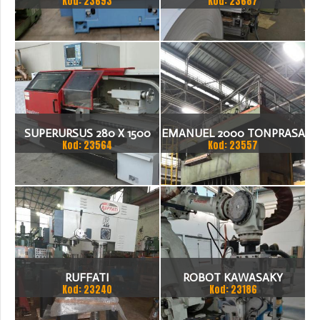
Kod: 23693
Kod: 23687
21ITA TOKARKA CNC
1.500 X 1,5 (2,5) MM
SUPERURSUS 280 X 1500
EMANUEL 2000 TONPRASA
Kod: 23564
Kod: 23557
TOKARKA
HYDRAULICZNA 3200 X
2000
RUFFATI
ROBOT KAWASAKY
Kod: 23240
Kod: 23186