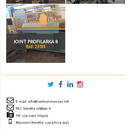
JOINT PROFILARKA 8
Kod: 23185
STACJI
E-mail:
info@centrummaszyn.net
PEC:
benetta.srl@pec.it
Tel:
+39 0422 1725325
Massimo Benetta: +39
(clicca qui)
.