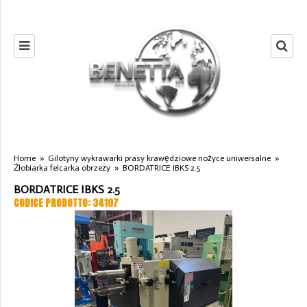
Home
»
Gilotyny wykrawarki prasy krawędziowe nożyce uniwersalne
»
Żłobiarka felcarka obrzeży
»
BORDATRICE IBKS 2.5
BORDATRICE IBKS 2.5
CODICE PRODOTTO: 34107