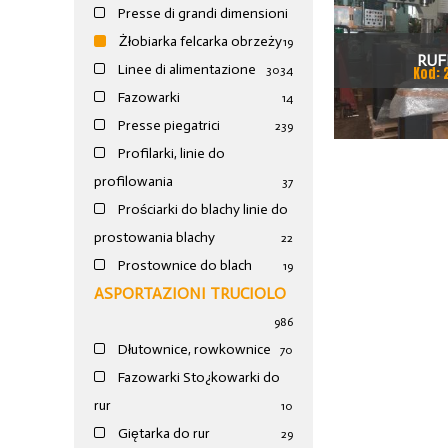
Presse di grandi dimensioni
Żłobiarka felcarka obrzeży
19
RUF
Linee di alimentazione
30
34
Kod: 
Fazowarki
14
Presse piegatrici
239
Profilarki, linie do
profilowania
37
Prościarki do blachy linie do
prostowania blachy
22
Prostownice do blach
19
ASPORTAZIONI TRUCIOLO
986
Dłutownice, rowkownice
70
Fazowarki Sto¿kowarki do
rur
10
Giętarka do rur
29