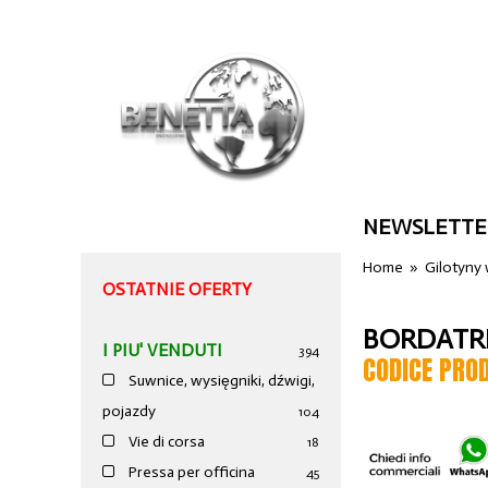
NEWSLETTE
Home
»
Gilotyny
OSTATNIE OFERTY
BORDATRI
I PIU' VENDUTI
394
CODICE PRO
Suwnice, wysięgniki, dźwigi,
pojazdy
104
Vie di corsa
18
Pressa per officina
45