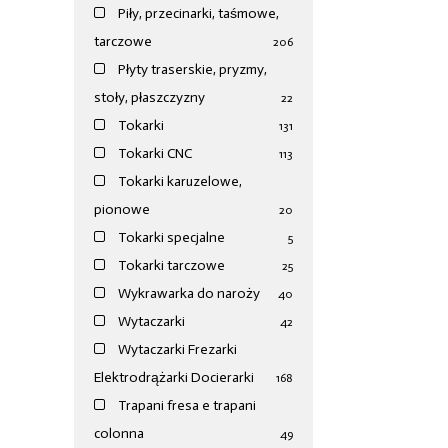
Piły, przecinarki, taśmowe,
tarczowe
206
Płyty traserskie, pryzmy,
stoły, płaszczyzny
22
Tokarki
131
Tokarki CNC
113
Tokarki karuzelowe,
pionowe
20
Tokarki specjalne
5
Tokarki tarczowe
25
Wykrawarka do naroży
40
Wytaczarki
42
Wytaczarki Frezarki
Elektrodrążarki Docierarki
168
Trapani fresa e trapani
colonna
49