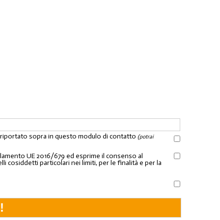
l riportato sopra in questo modulo di contatto
(potrai
Regolamento UE 2016/679 ed esprime il consenso al
osiddetti particolari nei limiti, per le finalità e per la