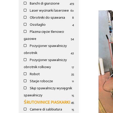
Banchi di giunzione
4
19
Laser wycinarki laserowe
60
Obrotniki do spawania
8
Ossitaglio
4
Plazma cięcie tlenowo
gazowe
54
Pozycjoner spawalniczy
obrotnik
43
Pozycjoner spawalniczy
obrotnik rolkowy
17
Robot
35
Stacje robocze
11
Słup spawalniczy wysięgnik
spawalniczy
15
ŚRUTOWNICE PIASKARKI
45
Camere di sabbiatura
15