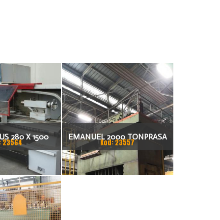
S 280 X 1500
EMANUEL 2000 TONPRASA
: 23564
Kod: 23557
KARKA
HYDRAULICZNA 3200 X 2000