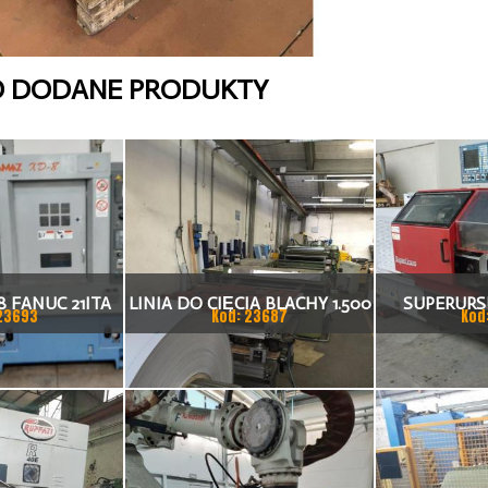
O DODANE PRODUKTY
 FANUC 21ITA
LINIA DO CIĘCIA BLACHY 1.500
SUPERURSU
23693
Kod: 23687
Kod
KA CNC
X 1,5 (2,5) MM
TO