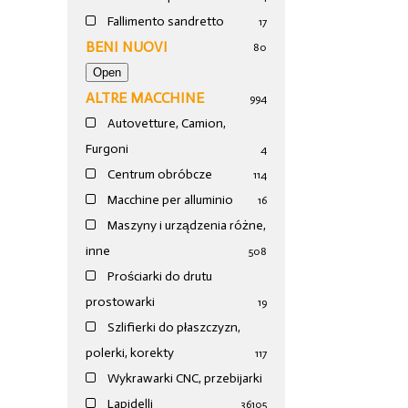
Fallimento sandretto
17
BENI NUOVI
80
ALTRE MACCHINE
994
Autovetture, Camion,
Furgoni
4
Centrum obróbcze
114
Macchine per alluminio
16
Maszyny i urządzenia różne,
inne
508
Prościarki do drutu
prostowarki
19
Szlifierki do płaszczyzn,
polerki, korekty
117
Wykrawarki CNC, przebijarki
Lapidelli
36
105