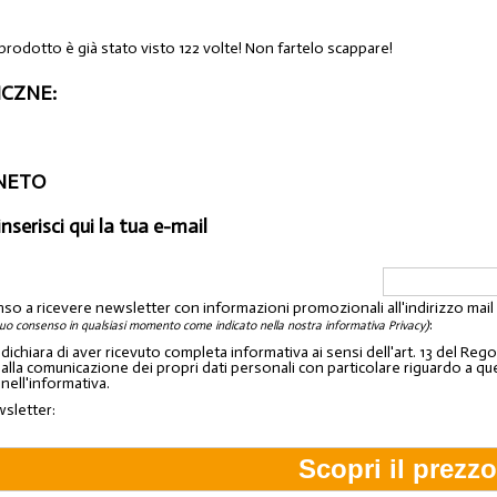
prodotto è già stato visto 122 volte! Non fartelo scappare!
CZNE:
ENETO
inserisci qui la tua e-mail
nso a ricevere newsletter con informazioni promozionali all'indirizzo mai
:
tuo consenso in qualsiasi momento come indicato nella nostra informativa Privacy)
o dichiara di aver ricevuto completa informativa ai sensi dell'art. 13 del 
lla comunicazione dei propri dati personali con particolare riguardo a quelli c
 nell'informativa.
wsletter: