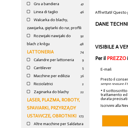
Gru a bandiera
41
Linea di taglio
Affrettati! Questo 
46
Walcarka do blachy,
DANE TECHNI
zawijarka, giętarki do rur, profili
Rozwijaki nawijaki do
92
blach z krêgu
48
VISIBILE A V
LATTONERIA
74
Per il
PREZZO
Calandre per lattoneria
9
Cantilever
5
E-mail:
Macchine per edilizia
36
Presto il conse
Ricciolatrici
sempre revocare il 
2
* Il sottoscritt
Zaginarka do blachy
22
trattamento ed a
durata precisati
LASER, PLAZMA, ROBOTY,
Iscrivimi alla Ne
SPAWARKI, PRZYRZĄDY
USTAWCZE, OBROTNIKI
273
Altre macchine per Saldatura