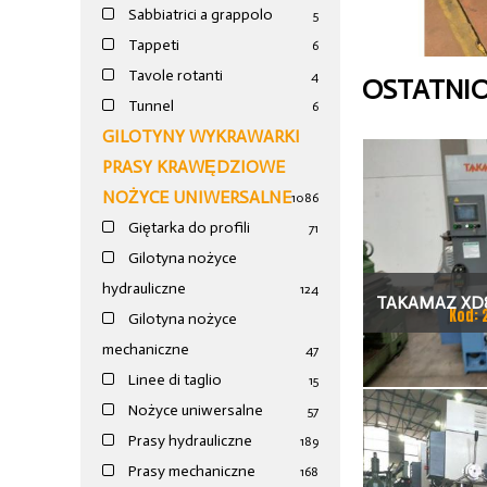
Sabbiatrici a grappolo
5
Tappeti
6
Tavole rotanti
4
OSTATNI
Tunnel
6
GILOTYNY WYKRAWARKI
PRASY KRAWĘDZIOWE
NOŻYCE UNIWERSALNE
1086
Giętarka do profili
71
Gilotyna nożyce
hydrauliczne
124
TAKAMAZ XD8
Kod: 
Gilotyna nożyce
TOKAR
mechaniczne
47
Linee di taglio
15
Nożyce uniwersalne
57
Prasy hydrauliczne
189
Prasy mechaniczne
168