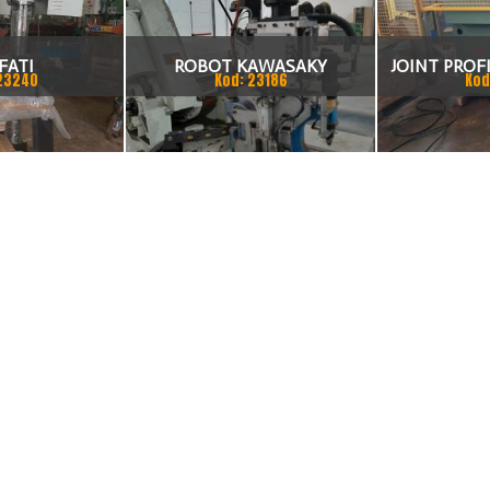
FATI
ROBOT KAWASAKY
JOINT PROFI
23240
Kod: 23186
Kod