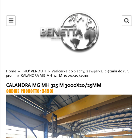
Home
»
I PIU' VENDUTI
»
Walcarka do blachy, zawijarka, giętarki do rur,
profili
»
CALANDRA MG MH 325 M 3000x20/25mm
CALANDRA MG MH 325 M 3000X20/25MM
CODICE PRODOTTO: 34501