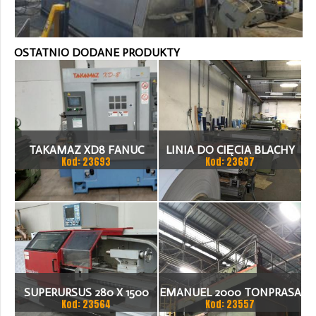
OSTATNIO DODANE PRODUKTY
TAKAMAZ XD8 FANUC
LINIA DO CIĘCIA BLACHY
Kod: 23693
Kod: 23687
21ITA TOKARKA CNC
1.500 X 1,5 (2,5) MM
SUPERURSUS 280 X 1500
EMANUEL 2000 TONPRASA
Kod: 23564
Kod: 23557