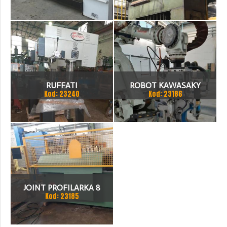
TOKARKA
HYDRAULICZNA 3200 X
2000
RUFFATI
ROBOT KAWASAKY
Kod: 23240
Kod: 23186
JOINT PROFILARKA 8
Kod: 23185
STACJI