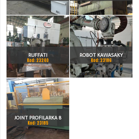
TOKARKA
HYDRAULICZNA 3200 X
2000
RUFFATI
ROBOT KAWASAKY
Kod: 23240
Kod: 23186
JOINT PROFILARKA 8
Kod: 23185
STACJI