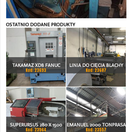
OSTATNIO DODANE PRODUKTY
TAKAMAZ XD8 FANUC
LINIA DO CIĘCIA BLACHY
Kod: 23693
Kod: 23687
21ITA TOKARKA CNC
1.500 X 1,5 (2,5) MM
SUPERURSUS 280 X 1500
EMANUEL 2000 TONPRASA
Kod: 23564
Kod: 23557