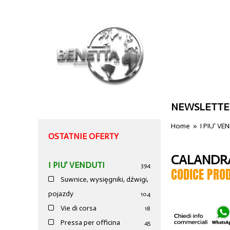
NEWSLETTE
Home
»
I PIU' VE
OSTATNIE OFERTY
CALANDRA
I PIU' VENDUTI
394
CODICE PRO
Suwnice, wysięgniki, dźwigi,
pojazdy
104
Vie di corsa
18
Pressa per officina
45