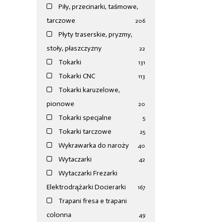
Piły, przecinarki, taśmowe,
tarczowe
206
Płyty traserskie, pryzmy,
stoły, płaszczyzny
22
Tokarki
131
Tokarki CNC
113
Tokarki karuzelowe,
pionowe
20
Tokarki specjalne
5
Tokarki tarczowe
25
Wykrawarka do naroży
40
Wytaczarki
42
Wytaczarki Frezarki
Elektrodrążarki Docierarki
167
Trapani fresa e trapani
colonna
49