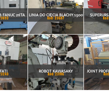
 FANUC 21ITA
LINIA DO CIĘCIA BLACHY 1.500
SUPERURSU
23693
Kod: 23687
Kod
KA CNC
X 1,5 (2,5) MM
TO
FATI
ROBOT KAWASAKY
JOINT PROFI
23240
Kod: 23186
Kod