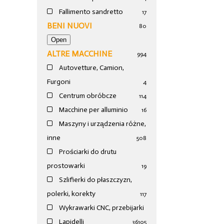
Fallimento sandretto
17
BENI NUOVI
80
ALTRE MACCHINE
994
Autovetture, Camion,
Furgoni
4
Centrum obróbcze
114
Macchine per alluminio
16
Maszyny i urządzenia różne,
inne
508
Prościarki do drutu
prostowarki
19
Szlifierki do płaszczyzn,
polerki, korekty
117
Wykrawarki CNC, przebijarki
Lapidelli
36
105