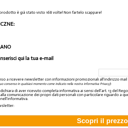
 prodotto è già stato visto 168 volte! Non fartelo scappare!
CZNE:
ILANO
inserisci qui la tua e-mail
nso a ricevere newsletter con informazioni promozionali all'indirizzo mai
:
tuo consenso in qualsiasi momento come indicato nella nostra informativa Privacy)
o dichiara di aver ricevuto completa informativa ai sensi dell'art. 13 del 
lla comunicazione dei propri dati personali con particolare riguardo a quelli c
 nell'informativa.
wsletter: