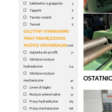
Sabbiatrici a grappolo
5
Tappeti
6
Tavole rotanti
4
Tunnel
6
GILOTYNY WYKRAWARKI
PRASY KRAWĘDZIOWE
NOŻYCE UNIWERSALNE
1086
Giętarka do profili
71
Gilotyna nożyce
hydrauliczne
124
Gilotyna nożyce
OSTATNI
mechaniczne
47
Linee di taglio
15
Nożyce uniwersalne
57
Prasy hydrauliczne
189
Prasy mechaniczne
168