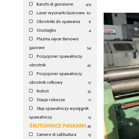
Banchi di giunzione
4
19
Laser wycinarki laserowe
60
Obrotniki do spawania
8
Ossitaglio
4
Plazma cięcie tlenowo
gazowe
54
Pozycjoner spawalniczy
obrotnik
43
Pozycjoner spawalniczy
obrotnik rolkowy
17
Robot
35
Stacje robocze
11
Słup spawalniczy wysięgnik
spawalniczy
15
ŚRUTOWNICE PIASKARKI
45
Camere di sabbiatura
15