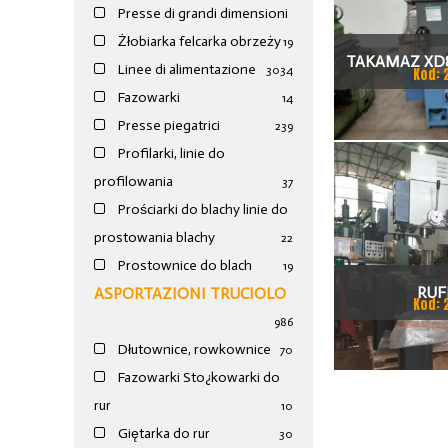
Presse di grandi dimensioni
Żłobiarka felcarka obrzeży
19
TAKAMAZ XD8
Linee di alimentazione
30
34
Kod: 
TOKAR
Fazowarki
14
Presse piegatrici
239
Profilarki, linie do
profilowania
37
Prościarki do blachy linie do
prostowania blachy
22
Prostownice do blach
19
RUF
ASPORTAZIONI TRUCIOLO
Kod: 
986
Dłutownice, rowkownice
70
Fazowarki Sto¿kowarki do
rur
10
Giętarka do rur
30