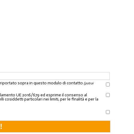
l riportato sopra in questo modulo di contatto
(potrai
Regolamento UE 2016/679 ed esprime il consenso al
osiddetti particolari nei limiti, per le finalità e per la