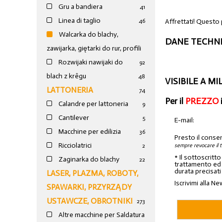
Gru a bandiera
41
Linea di taglio
Affrettati! Questo
46
Walcarka do blachy,
DANE TECHNI
zawijarka, giętarki do rur, profili
Rozwijaki nawijaki do
92
blach z krêgu
48
VISIBILE A M
LATTONERIA
74
Per il
PREZZO
Calandre per lattoneria
9
Cantilever
5
E-mail:
Macchine per edilizia
36
Presto il conse
Ricciolatrici
sempre revocare il 
2
* Il sottoscritt
Zaginarka do blachy
22
trattamento ed a
durata precisati
LASER, PLAZMA, ROBOTY,
Iscrivimi alla Ne
SPAWARKI, PRZYRZĄDY
USTAWCZE, OBROTNIKI
273
Altre macchine per Saldatura