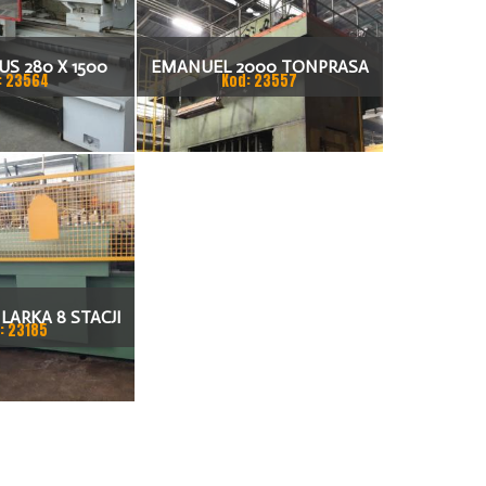
S 280 X 1500
EMANUEL 2000 TONPRASA
: 23564
Kod: 23557
KARKA
HYDRAULICZNA 3200 X 2000
LARKA 8 STACJI
: 23185