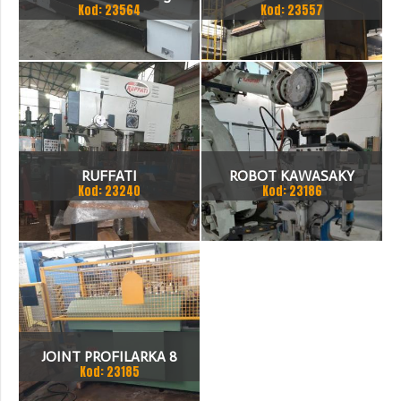
Kod: 23564
Kod: 23557
TOKARKA
HYDRAULICZNA 3200 X
2000
RUFFATI
ROBOT KAWASAKY
Kod: 23240
Kod: 23186
JOINT PROFILARKA 8
Kod: 23185
STACJI