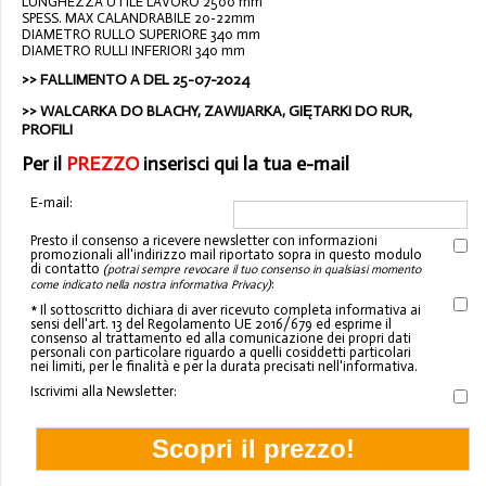
LUNGHEZZA UTILE LAVORO 2500 mm
SPESS. MAX CALANDRABILE 20-22mm
DIAMETRO RULLO SUPERIORE 340 mm
DIAMETRO RULLI INFERIORI 340 mm
>>
FALLIMENTO A DEL 25-07-2024
>>
WALCARKA DO BLACHY, ZAWIJARKA, GIĘTARKI DO RUR,
PROFILI
Per il
PREZZO
inserisci qui la tua e-mail
E-mail:
Presto il consenso a ricevere newsletter con informazioni
promozionali all'indirizzo mail riportato sopra in questo modulo
di contatto
(potrai sempre revocare il tuo consenso in qualsiasi momento
:
come indicato nella nostra informativa Privacy)
* Il sottoscritto dichiara di aver ricevuto completa informativa ai
sensi dell'art. 13 del Regolamento UE 2016/679 ed esprime il
consenso al trattamento ed alla comunicazione dei propri dati
personali con particolare riguardo a quelli cosiddetti particolari
nei limiti, per le finalità e per la durata precisati nell'informativa.
Iscrivimi alla Newsletter: