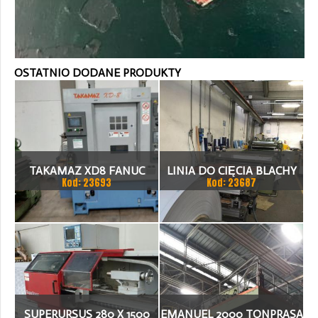
OSTATNIO DODANE PRODUKTY
TAKAMAZ XD8 FANUC
LINIA DO CIĘCIA BLACHY
Kod: 23693
Kod: 23687
21ITA TOKARKA CNC
1.500 X 1,5 (2,5) MM
SUPERURSUS 280 X 1500
EMANUEL 2000 TONPRASA