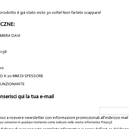
 prodotto è già stato visto 30 volte! Non fartelo scappare!
CZNE:
MIERA DAVI
0138
00
NO A 20 MM DI SPESSORE
FUNZIONANTE
inserisci qui la tua e-mail
nso a ricevere newsletter con informazioni promozionali all'indirizzo mai
:
tuo consenso in qualsiasi momento come indicato nella nostra informativa Privacy)