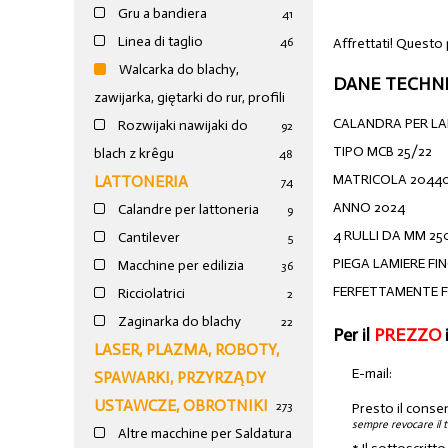
Gru a bandiera
41
Linea di taglio
Affrettati! Questo
46
Walcarka do blachy,
DANE TECHNI
zawijarka, giętarki do rur, profili
CALANDRA PER LA
Rozwijaki nawijaki do
92
TIPO MCB 25/22
blach z krêgu
48
MATRICOLA 2044
LATTONERIA
74
ANNO 2024
Calandre per lattoneria
9
4 RULLI DA MM 25
Cantilever
5
PIEGA LAMIERE FI
Macchine per edilizia
36
FERFETTAMENTE 
Ricciolatrici
2
Zaginarka do blachy
22
Per il
PREZZO
LASER, PLAZMA, ROBOTY,
E-mail:
SPAWARKI, PRZYRZĄDY
USTAWCZE, OBROTNIKI
273
Presto il conse
sempre revocare il 
Altre macchine per Saldatura