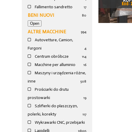
RUF
Kod: 
Fallimento sandretto
17
BENI NUOVI
80
ALTRE MACCHINE
994
Autovetture, Camion,
Furgoni
4
Centrum obróbcze
114
Macchine per alluminio
16
Maszyny i urządzenia różne,
inne
508
Prościarki do drutu
prostowarki
19
Szlifierki do płaszczyzn,
polerki, korekty
117
Wykrawarki CNC, przebijarki
Lapidelli
36
105