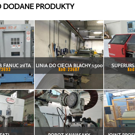
O DODANE PRODUKTY
 FANUC 21ITA
LINIA DO CIĘCIA BLACHY 1.500
SUPERURSU
23693
Kod: 23687
Kod
KA CNC
X 1,5 (2,5) MM
TO