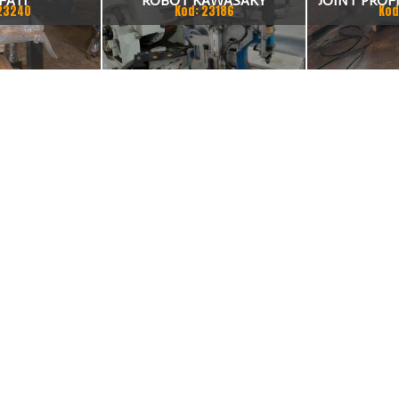
FATI
ROBOT KAWASAKY
JOINT PROFI
23240
Kod: 23186
Kod