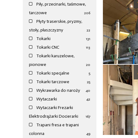
Piły, przecinarki, taśmowe,
tarczowe
206
Płyty traserskie, pryzmy,
stoły, płaszczyzny
22
Tokarki
131
Tokarki CNC
113
Tokarki karuzelowe,
pionowe
20
Tokarki specjalne
5
Tokarki tarczowe
25
Wykrawarka do naroży
40
Wytaczarki
42
Wytaczarki Frezarki
Elektrodrążarki Docierarki
167
Trapani fresa e trapani
colonna
49