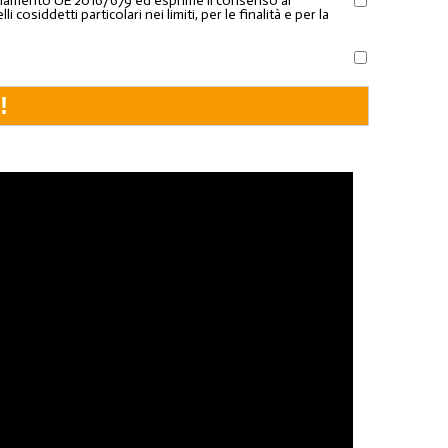
Regolamento UE 2016/679 ed esprime il consenso al
osiddetti particolari nei limiti, per le finalità e per la