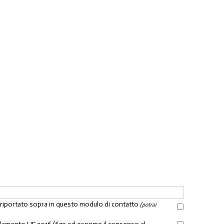
l riportato sopra in questo modulo di contatto
(potrai