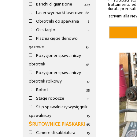
* Il sottoscritt
Banchi di giunzione
trattamento ed a
4
19
durata precisati
Laser wycinarki laserowe
60
Iscrivimi alla Ne
Obrotniki do spawania
8
Ossitaglio
4
Plazma cięcie tlenowo
gazowe
54
Pozycjoner spawalniczy
obrotnik
43
Pozycjoner spawalniczy
obrotnik rolkowy
17
Robot
35
Stacje robocze
11
Słup spawalniczy wysięgnik
spawalniczy
15
ŚRUTOWNICE PIASKARKI
45
Camere di sabbiatura
15