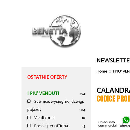
NEWSLETTE
Home
»
I PIU' VE
OSTATNIE OFERTY
CALANDRA
I PIU' VENDUTI
394
CODICE PRO
Suwnice, wysięgniki, dźwigi,
pojazdy
104
Vie di corsa
18
Pressa per officina
45