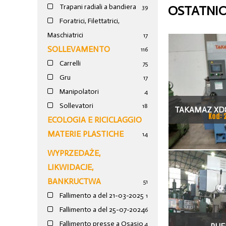
Trapani radiali a bandiera
OSTATNI
39
Foratrici, Filettatrici,
Maschiatrici
17
SOLLEVAMENTO
116
Carrelli
75
Gru
17
Manipolatori
4
Sollevatori
18
TAKAMAZ XD8
Kod: 
ECOLOGIA E RICICLAGGIO
TOKAR
MATERIE PLASTICHE
14
WYPRZEDAŻE,
LIKWIDACJE,
BANKRUCTWA
51
Fallimento a del 21-03-2025
1
Fallimento a del 25-07-2024
6
Fallimento presse a Osasio
4