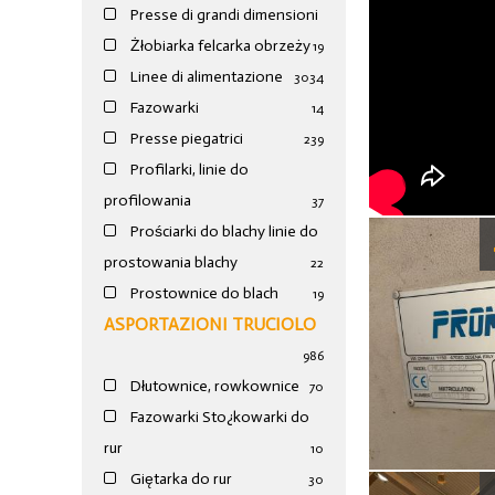
Presse di grandi dimensioni
Żłobiarka felcarka obrzeży
19
Linee di alimentazione
30
34
Fazowarki
14
Presse piegatrici
239
Profilarki, linie do
profilowania
37
Prościarki do blachy linie do
prostowania blachy
22
Prostownice do blach
19
ASPORTAZIONI TRUCIOLO
986
Dłutownice, rowkownice
70
Fazowarki Sto¿kowarki do
rur
10
Giętarka do rur
30