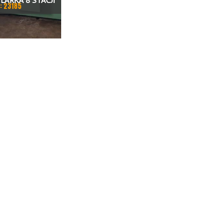
LARKA 8 STACJI
: 23185