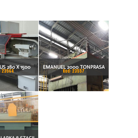
S 280 X 1500
EMANUEL 2000 TONPRASA
: 23564
Kod: 23557
KARKA
HYDRAULICZNA 3200 X 2000