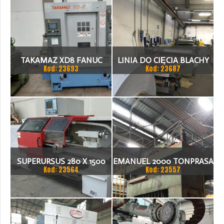
TAKAMAZ XD8 FANUC
LINIA DO CIĘCIA BLACHY
Kod: 23693
Kod: 23687
21ITA TOKARKA CNC
1.500 X 1,5 (2,5) MM
SUPERURSUS 280 X 1500
EMANUEL 2000 TONPRASA
Kod: 23564
Kod: 23557
TOKARKA
HYDRAULICZNA 3200 X
2000