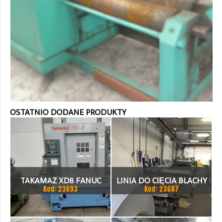
OSTATNIO DODANE PRODUKTY
TAKAMAZ XD8 FANUC
LINIA DO CIĘCIA BLACHY
Kod: 23693
Kod: 23687
21ITA TOKARKA CNC
1.500 X 1,5 (2,5) MM