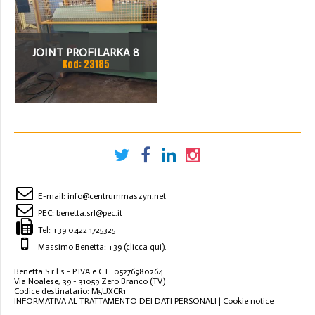
JOINT PROFILARKA 8
Kod: 23185
STACJI
E-mail:
info@centrummaszyn.net
PEC:
benetta.srl@pec.it
Tel:
+39 0422 1725325
Massimo Benetta: +39
(clicca qui)
.
Benetta S.r.l.s - P.IVA e C.F: 05276980264
Via Noalese, 39 - 31059 Zero Branco (TV)
Codice destinatario: M5UXCR1
INFORMATIVA AL TRATTAMENTO DEI DATI PERSONALI
|
Cookie notice