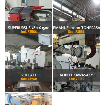
SUPERURSUS 280 X 1500
EMANUEL 2000 TONPRASA
Kod: 23564
Kod: 23557
TOKARKA
HYDRAULICZNA 3200 X
2000
RUFFATI
ROBOT KAWASAKY
Kod: 23240
Kod: 23186