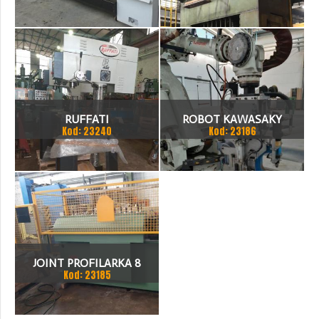
TOKARKA
HYDRAULICZNA 3200 X
2000
RUFFATI
ROBOT KAWASAKY
Kod: 23240
Kod: 23186
JOINT PROFILARKA 8
Kod: 23185
STACJI