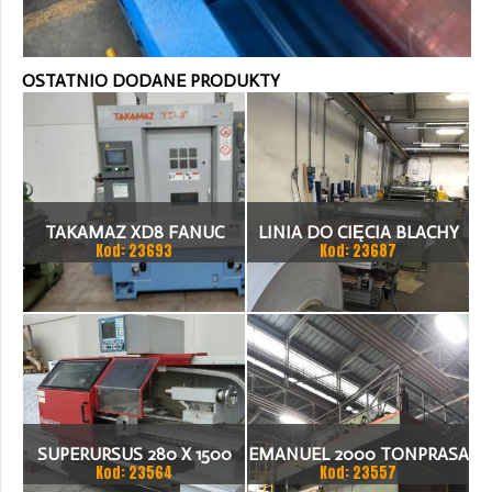
OSTATNIO DODANE PRODUKTY
TAKAMAZ XD8 FANUC
LINIA DO CIĘCIA BLACHY
Kod: 23693
Kod: 23687
21ITA TOKARKA CNC
1.500 X 1,5 (2,5) MM
SUPERURSUS 280 X 1500
EMANUEL 2000 TONPRASA
Kod: 23564
Kod: 23557