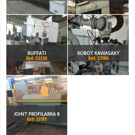
TOKARKA
HYDRAULICZNA 3200 X
2000
RUFFATI
ROBOT KAWASAKY
Kod: 23240
Kod: 23186
JOINT PROFILARKA 8
Kod: 23185
STACJI