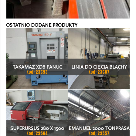
OSTATNIO DODANE PRODUKTY
TAKAMAZ XD8 FANUC
LINIA DO CIĘCIA BLACHY
Kod: 23693
Kod: 23687
21ITA TOKARKA CNC
1.500 X 1,5 (2,5) MM
SUPERURSUS 280 X 1500
EMANUEL 2000 TONPRASA
Kod: 23564
Kod: 23557