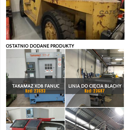
OSTATNIO DODANE PRODUKTY
TAKAMAZ XD8 FANUC
LINIA DO CIĘCIA BLACHY
Kod: 23693
Kod: 23687
21ITA TOKARKA CNC
1.500 X 1,5 (2,5) MM