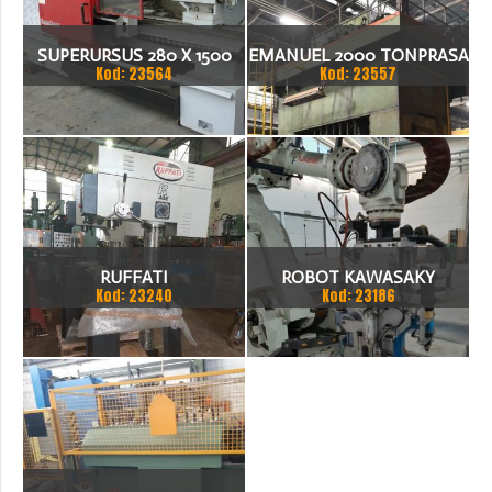
SUPERURSUS 280 X 1500
EMANUEL 2000 TONPRASA
Kod: 23564
Kod: 23557
TOKARKA
HYDRAULICZNA 3200 X
2000
RUFFATI
ROBOT KAWASAKY
Kod: 23240
Kod: 23186