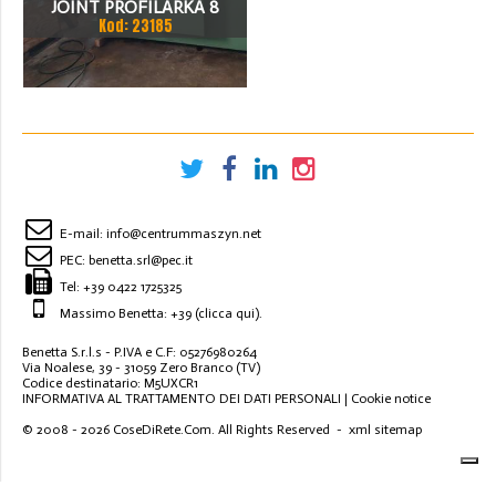
JOINT PROFILARKA 8
Kod: 23185
STACJI
E-mail:
info@centrummaszyn.net
PEC:
benetta.srl@pec.it
Tel:
+39 0422 1725325
Massimo Benetta: +39
(clicca qui)
.
Benetta S.r.l.s - P.IVA e C.F: 05276980264
Via Noalese, 39 - 31059 Zero Branco (TV)
Codice destinatario: M5UXCR1
INFORMATIVA AL TRATTAMENTO DEI DATI PERSONALI
|
Cookie notice
© 2008 - 2026
CoseDiRete.Com
. All Rights Reserved -
xml sitemap