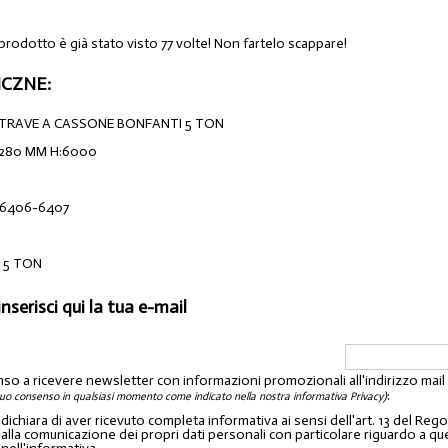
prodotto è già stato visto 77 volte! Non fartelo scappare!
CZNE:
ITRAVE A CASSONE BONFANTI 5 TON
280 MM H:6000
-6406-6407
 5 TON
inserisci qui la tua e-mail
nso a ricevere newsletter con informazioni promozionali all'indirizzo mai
:
tuo consenso in qualsiasi momento come indicato nella nostra informativa Privacy)
o dichiara di aver ricevuto completa informativa ai sensi dell'art. 13 del 
lla comunicazione dei propri dati personali con particolare riguardo a quelli c