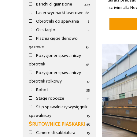
durata precisati
Banchi di giunzione
4
19
Iscrivimi alla Ne
Laser wycinarki laserowe
60
Obrotniki do spawania
8
Ossitaglio
4
Plazma cięcie tlenowo
gazowe
54
Pozycjoner spawalniczy
obrotnik
43
Pozycjoner spawalniczy
obrotnik rolkowy
17
Robot
35
Stacje robocze
11
Słup spawalniczy wysięgnik
spawalniczy
15
ŚRUTOWNICE PIASKARKI
45
Camere di sabbiatura
15