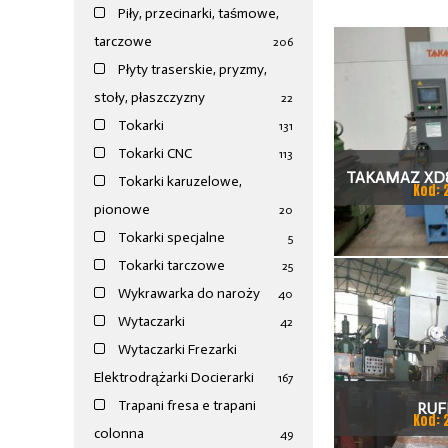
Piły, przecinarki, taśmowe,
tarczowe
206
Płyty traserskie, pryzmy,
stoły, płaszczyzny
22
Tokarki
131
Tokarki CNC
113
TAKAMAZ XD8
Tokarki karuzelowe,
Kod: 
pionowe
TOKAR
20
Tokarki specjalne
5
Tokarki tarczowe
25
Wykrawarka do naroży
40
Wytaczarki
42
Wytaczarki Frezarki
Elektrodrążarki Docierarki
167
Trapani fresa e trapani
RUF
Kod: 
colonna
49