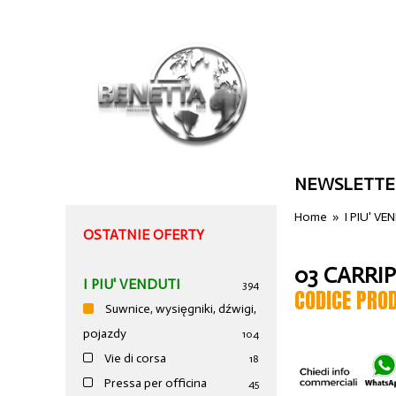
NEWSLETTE
Home
»
I PIU' VE
OSTATNIE OFERTY
03 CARRI
I PIU' VENDUTI
394
CODICE PRO
Suwnice, wysięgniki, dźwigi,
pojazdy
104
Vie di corsa
18
Pressa per officina
45