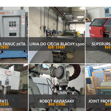
 FANUC 21ITA
LINIA DO CIĘCIA BLACHY 1.500
SUPERURSU
23693
Kod: 23687
Kod
KA CNC
X 1,5 (2,5) MM
TO
FATI
ROBOT KAWASAKY
JOINT PROFI
23240
Kod: 23186
Kod