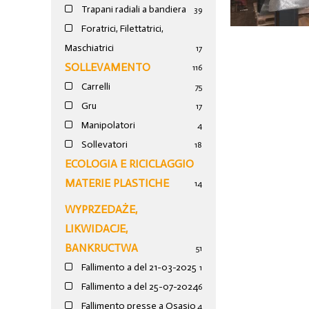
Trapani radiali a bandiera
39
Foratrici, Filettatrici,
Maschiatrici
17
SOLLEVAMENTO
116
Carrelli
75
Gru
17
Manipolatori
4
Sollevatori
18
ECOLOGIA E RICICLAGGIO
MATERIE PLASTICHE
14
WYPRZEDAŻE,
LIKWIDACJE,
BANKRUCTWA
51
Fallimento a del 21-03-2025
1
Fallimento a del 25-07-2024
6
Fallimento presse a Osasio
4