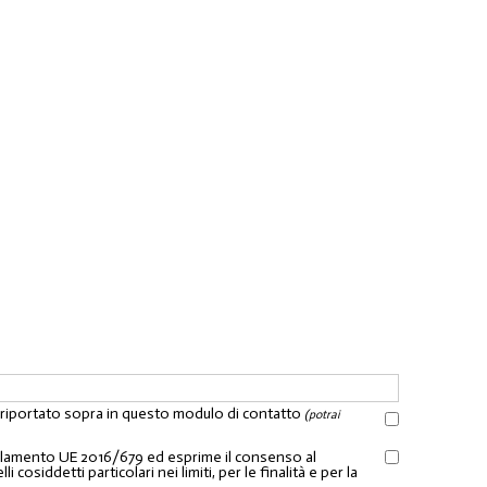
l riportato sopra in questo modulo di contatto
(potrai
Regolamento UE 2016/679 ed esprime il consenso al
osiddetti particolari nei limiti, per le finalità e per la