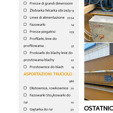
Presse di grandi dimensioni
Żłobiarka felcarka obrzeży
19
Linee di alimentazione
30
34
Fazowarki
14
Presse piegatrici
239
Profilarki, linie do
profilowania
37
Prościarki do blachy linie do
prostowania blachy
22
Prostownice do blach
19
ASPORTAZIONI TRUCIOLO
986
Dłutownice, rowkownice
70
Fazowarki Sto¿kowarki do
rur
10
OSTATNI
Giętarka do rur
30