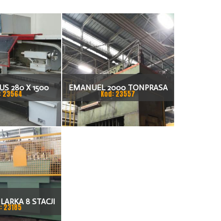
S 280 X 1500
EMANUEL 2000 TONPRASA
: 23564
Kod: 23557
KARKA
HYDRAULICZNA 3200 X 2000
LARKA 8 STACJI
: 23185