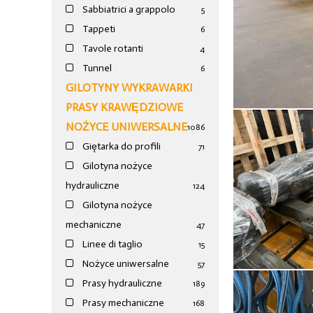
Sabbiatrici a grappolo
5
Tappeti
6
Tavole rotanti
4
Tunnel
6
GILOTYNY WYKRAWARKI
PRASY KRAWĘDZIOWE
NOŻYCE UNIWERSALNE
1086
Giętarka do profili
71
Gilotyna nożyce
hydrauliczne
124
Gilotyna nożyce
mechaniczne
47
Linee di taglio
15
Nożyce uniwersalne
57
Prasy hydrauliczne
189
Prasy mechaniczne
168