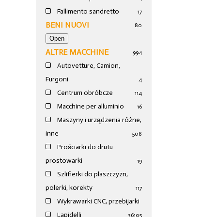
Fallimento sandretto
17
BENI NUOVI
80
ALTRE MACCHINE
994
Autovetture, Camion,
Furgoni
4
Centrum obróbcze
114
Macchine per alluminio
16
Maszyny i urządzenia różne,
inne
508
Prościarki do drutu
prostowarki
19
Szlifierki do płaszczyzn,
polerki, korekty
117
Wykrawarki CNC, przebijarki
Lapidelli
36
105