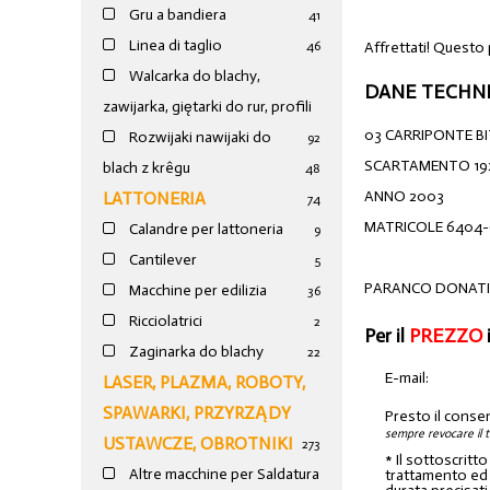
Gru a bandiera
41
Linea di taglio
Affrettati! Questo 
46
Walcarka do blachy,
DANE TECHNI
zawijarka, giętarki do rur, profili
03 CARRIPONTE B
Rozwijaki nawijaki do
92
SCARTAMENTO 19
blach z krêgu
48
ANNO 2003
LATTONERIA
74
MATRICOLE 6404
Calandre per lattoneria
9
Cantilever
5
PARANCO DONATI
Macchine per edilizia
36
Ricciolatrici
2
Per il
PREZZO
Zaginarka do blachy
22
E-mail:
LASER, PLAZMA, ROBOTY,
SPAWARKI, PRZYRZĄDY
Presto il conse
sempre revocare il 
USTAWCZE, OBROTNIKI
273
* Il sottoscritt
Altre macchine per Saldatura
trattamento ed a