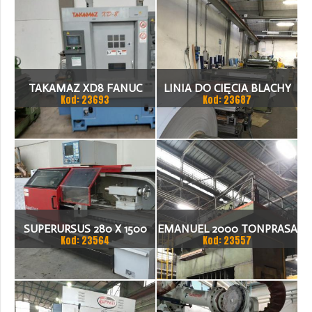
TAKAMAZ XD8 FANUC
LINIA DO CIĘCIA BLACHY
Kod: 23693
Kod: 23687
21ITA TOKARKA CNC
1.500 X 1,5 (2,5) MM
SUPERURSUS 280 X 1500
EMANUEL 2000 TONPRASA
Kod: 23564
Kod: 23557
TOKARKA
HYDRAULICZNA 3200 X
2000