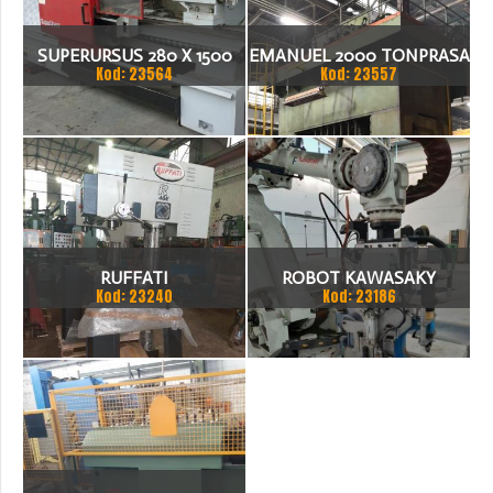
SUPERURSUS 280 X 1500
EMANUEL 2000 TONPRASA
Kod: 23564
Kod: 23557
TOKARKA
HYDRAULICZNA 3200 X
2000
RUFFATI
ROBOT KAWASAKY
Kod: 23240
Kod: 23186