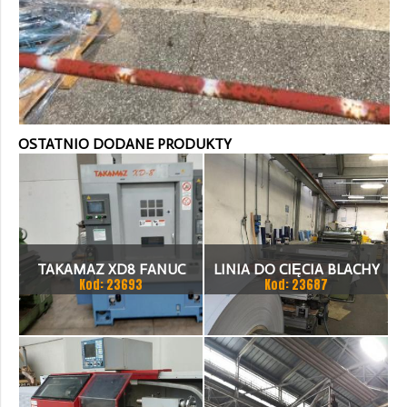
OSTATNIO DODANE PRODUKTY
TAKAMAZ XD8 FANUC
LINIA DO CIĘCIA BLACHY
Kod: 23693
Kod: 23687
21ITA TOKARKA CNC
1.500 X 1,5 (2,5) MM