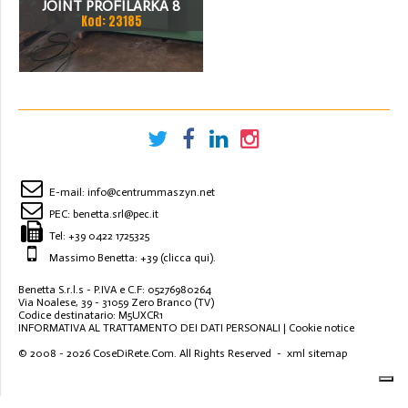
JOINT PROFILARKA 8
Kod: 23185
STACJI
E-mail:
info@centrummaszyn.net
PEC:
benetta.srl@pec.it
Tel:
+39 0422 1725325
Massimo Benetta: +39
(clicca qui)
.
Benetta S.r.l.s - P.IVA e C.F: 05276980264
Via Noalese, 39 - 31059 Zero Branco (TV)
Codice destinatario: M5UXCR1
INFORMATIVA AL TRATTAMENTO DEI DATI PERSONALI
|
Cookie notice
© 2008 - 2026
CoseDiRete.Com
. All Rights Reserved -
xml sitemap