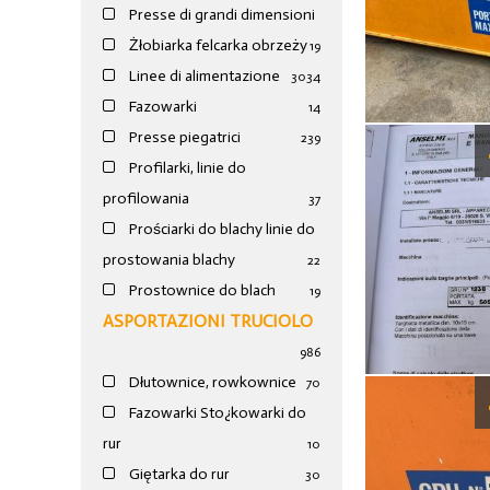
Presse di grandi dimensioni
Żłobiarka felcarka obrzeży
19
Linee di alimentazione
30
34
Fazowarki
14
Presse piegatrici
239
Profilarki, linie do
profilowania
37
Prościarki do blachy linie do
prostowania blachy
22
Prostownice do blach
19
ASPORTAZIONI TRUCIOLO
986
Dłutownice, rowkownice
70
Fazowarki Sto¿kowarki do
rur
10
Giętarka do rur
30