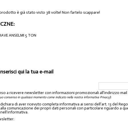
 prodotto è già stato visto 38 volte! Non fartelo scappare!
CZNE:
AVE ANSELMI 5 TON
inserisci qui la tua e-mail
nso a ricevere newsletter con informazioni promozionali all'indirizzo mai
:
tuo consenso in qualsiasi momento come indicato nella nostra informativa Privacy)
o dichiara di aver ricevuto completa informativa ai sensi dell'art. 13 del 
lla comunicazione dei propri dati personali con particolare riguardo a quelli c
 nell'informativa.
wsletter: