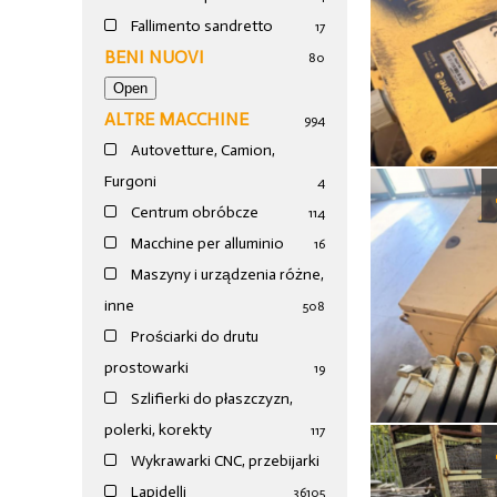
Fallimento sandretto
17
BENI NUOVI
80
ALTRE MACCHINE
994
Autovetture, Camion,
Furgoni
4
Centrum obróbcze
114
Macchine per alluminio
16
Maszyny i urządzenia różne,
inne
508
Prościarki do drutu
prostowarki
19
Szlifierki do płaszczyzn,
polerki, korekty
117
Wykrawarki CNC, przebijarki
Lapidelli
36
105