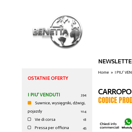
NEWSLETTE
Home
»
I PIU' VE
OSTATNIE OFERTY
CARROPON
I PIU' VENDUTI
394
CODICE PRO
Suwnice, wysięgniki, dźwigi,
pojazdy
104
Vie di corsa
18
Pressa per officina
45