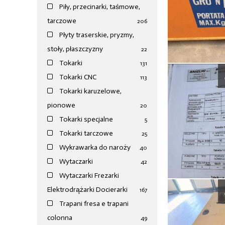
Piły, przecinarki, taśmowe,
tarczowe
206
Płyty traserskie, pryzmy,
stoły, płaszczyzny
22
Tokarki
131
Tokarki CNC
113
Tokarki karuzelowe,
pionowe
20
Tokarki specjalne
5
Tokarki tarczowe
25
Wykrawarka do naroży
40
Wytaczarki
42
Wytaczarki Frezarki
Elektrodrążarki Docierarki
167
Trapani fresa e trapani
colonna
49