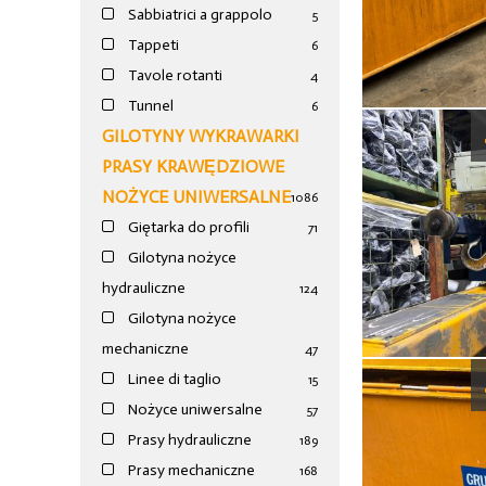
Sabbiatrici a grappolo
5
Tappeti
6
Tavole rotanti
4
Tunnel
6
GILOTYNY WYKRAWARKI
PRASY KRAWĘDZIOWE
NOŻYCE UNIWERSALNE
1086
Giętarka do profili
71
Gilotyna nożyce
hydrauliczne
124
Gilotyna nożyce
mechaniczne
47
Linee di taglio
15
Nożyce uniwersalne
57
Prasy hydrauliczne
189
Prasy mechaniczne
168