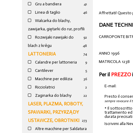
Gru a bandiera
41
Linea di taglio
Affrettati! Questo
46
Walcarka do blachy,
DANE TECHNI
zawijarka, giętarki do rur, profili
CARROPONTE BITR
Rozwijaki nawijaki do
92
blach z krêgu
48
ANNO 1996
LATTONERIA
74
MATRICOLA 1238
Calandre per lattoneria
9
Cantilever
5
Per il
PREZZO
Macchine per edilizia
36
E-mail:
Ricciolatrici
2
Zaginarka do blachy
22
Presto il conse
sempre revocare il 
LASER, PLAZMA, ROBOTY,
* Il sottoscritt
SPAWARKI, PRZYRZĄDY
trattamento ed a
durata precisati
USTAWCZE, OBROTNIKI
273
Iscrivimi alla Ne
Altre macchine per Saldatura