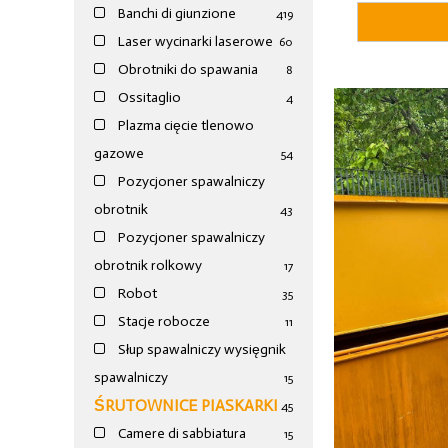
Banchi di giunzione
4
19
Laser wycinarki laserowe
60
Obrotniki do spawania
8
Ossitaglio
4
Plazma cięcie tlenowo
gazowe
54
Pozycjoner spawalniczy
obrotnik
43
Pozycjoner spawalniczy
obrotnik rolkowy
17
Robot
35
Stacje robocze
11
Słup spawalniczy wysięgnik
spawalniczy
15
ŚRUTOWNICE PIASKARKI
45
Camere di sabbiatura
15