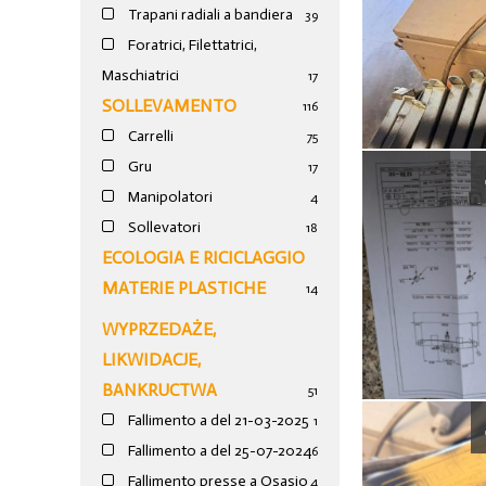
Trapani radiali a bandiera
39
Foratrici, Filettatrici,
Maschiatrici
17
SOLLEVAMENTO
116
Carrelli
75
Gru
17
Manipolatori
4
Sollevatori
18
ECOLOGIA E RICICLAGGIO
MATERIE PLASTICHE
14
WYPRZEDAŻE,
LIKWIDACJE,
BANKRUCTWA
51
Fallimento a del 21-03-2025
1
Fallimento a del 25-07-2024
6
Fallimento presse a Osasio
4