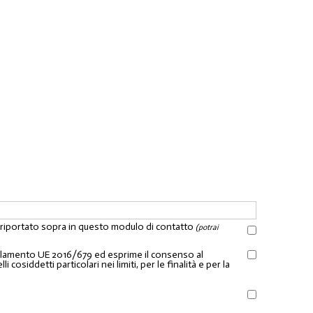
l riportato sopra in questo modulo di contatto
(potrai
Regolamento UE 2016/679 ed esprime il consenso al
osiddetti particolari nei limiti, per le finalità e per la