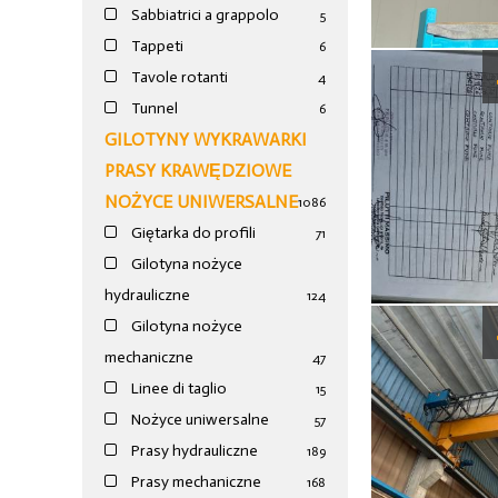
Sabbiatrici a grappolo
5
Tappeti
6
Tavole rotanti
4
Tunnel
6
GILOTYNY WYKRAWARKI
PRASY KRAWĘDZIOWE
NOŻYCE UNIWERSALNE
1086
Giętarka do profili
71
Gilotyna nożyce
hydrauliczne
124
Gilotyna nożyce
mechaniczne
47
Linee di taglio
15
Nożyce uniwersalne
57
Prasy hydrauliczne
189
Prasy mechaniczne
168