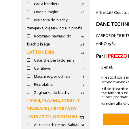
Gru a bandiera
41
Linea di taglio
Affrettati! Questo 
46
Walcarka do blachy,
DANE TECHNI
zawijarka, giętarki do rur, profili
CARROPONTE BIT
Rozwijaki nawijaki do
92
ANNO 1987
blach z krêgu
48
LATTONERIA
74
Per il
PREZZO
Calandre per lattoneria
9
E-mail:
Cantilever
5
Macchine per edilizia
36
Presto il conse
sempre revocare il 
Ricciolatrici
2
* Il sottoscritt
Zaginarka do blachy
trattamento ed a
22
durata precisati
LASER, PLAZMA, ROBOTY,
Iscrivimi alla Ne
SPAWARKI, PRZYRZĄDY
USTAWCZE, OBROTNIKI
273
Altre macchine per Saldatura