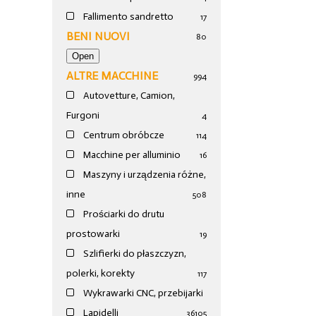
Fallimento sandretto
17
BENI NUOVI
80
ALTRE MACCHINE
994
Autovetture, Camion,
Furgoni
4
Centrum obróbcze
114
Macchine per alluminio
16
Maszyny i urządzenia różne,
inne
508
Prościarki do drutu
prostowarki
19
Szlifierki do płaszczyzn,
polerki, korekty
117
Wykrawarki CNC, przebijarki
Lapidelli
36
105