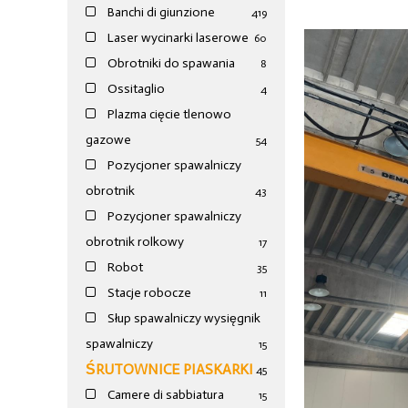
Banchi di giunzione
4
19
Laser wycinarki laserowe
60
Obrotniki do spawania
8
Ossitaglio
4
Plazma cięcie tlenowo
gazowe
54
Pozycjoner spawalniczy
obrotnik
43
Pozycjoner spawalniczy
obrotnik rolkowy
17
Robot
35
Stacje robocze
11
Słup spawalniczy wysięgnik
spawalniczy
15
ŚRUTOWNICE PIASKARKI
45
Camere di sabbiatura
15