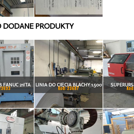
O DODANE PRODUKTY
 FANUC 21ITA
LINIA DO CIĘCIA BLACHY 1.500
SUPERURSU
23693
Kod: 23687
Kod
KA CNC
X 1,5 (2,5) MM
TO