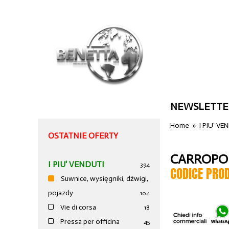
NEWSLETTE
Home
»
I PIU' VE
OSTATNIE OFERTY
CARROPON
I PIU' VENDUTI
394
CODICE PRO
Suwnice, wysięgniki, dźwigi,
pojazdy
104
Vie di corsa
18
Pressa per officina
45