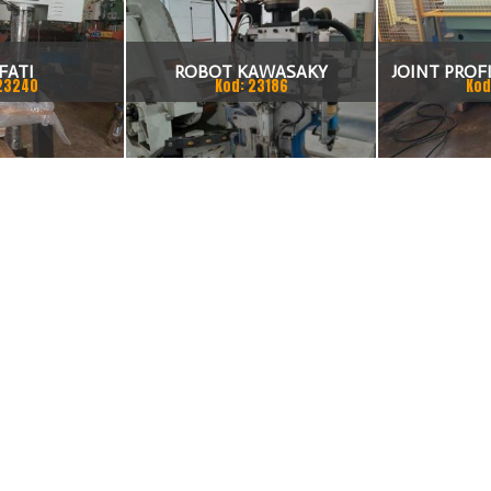
FATI
ROBOT KAWASAKY
JOINT PROFI
23240
Kod: 23186
Kod