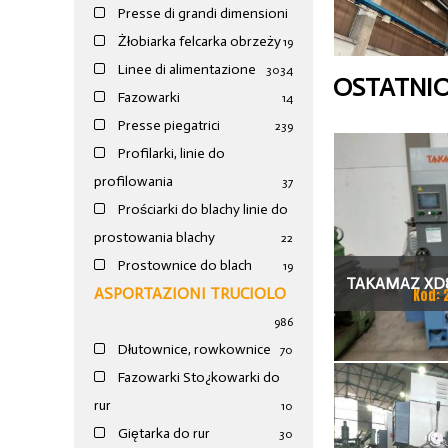
Presse di grandi dimensioni
Żłobiarka felcarka obrzeży
19
Linee di alimentazione
30
34
OSTATNI
Fazowarki
14
Presse piegatrici
239
Profilarki, linie do
profilowania
37
Prościarki do blachy linie do
prostowania blachy
22
Prostownice do blach
19
TAKAMAZ XD8
ASPORTAZIONI TRUCIOLO
Kod: 
TOKAR
986
Dłutownice, rowkownice
70
Fazowarki Sto¿kowarki do
rur
10
Giętarka do rur
30