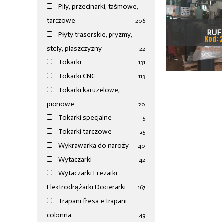
Piły, przecinarki, taśmowe,
tarczowe
206
RUF
Płyty traserskie, pryzmy,
Kod: 
stoły, płaszczyzny
22
Tokarki
131
Tokarki CNC
113
Tokarki karuzelowe,
pionowe
20
Tokarki specjalne
5
Tokarki tarczowe
25
Wykrawarka do naroży
40
Wytaczarki
42
Wytaczarki Frezarki
Elektrodrążarki Docierarki
167
Trapani fresa e trapani
colonna
49