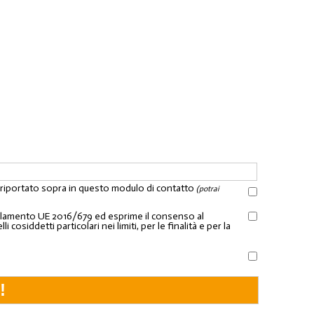
l riportato sopra in questo modulo di contatto
(potrai
Regolamento UE 2016/679 ed esprime il consenso al
osiddetti particolari nei limiti, per le finalità e per la