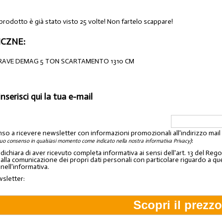
prodotto è già stato visto 25 volte! Non fartelo scappare!
CZNE:
RAVE DEMAG 5 TON SCARTAMENTO 1310 CM
inserisci qui la tua e-mail
nso a ricevere newsletter con informazioni promozionali all'indirizzo mai
:
tuo consenso in qualsiasi momento come indicato nella nostra informativa Privacy)
o dichiara di aver ricevuto completa informativa ai sensi dell'art. 13 del 
lla comunicazione dei propri dati personali con particolare riguardo a quelli c
 nell'informativa.
wsletter: