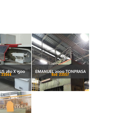
S 280 X 1500
EMANUEL 2000 TONPRASA
: 23564
Kod: 23557
KARKA
HYDRAULICZNA 3200 X 2000