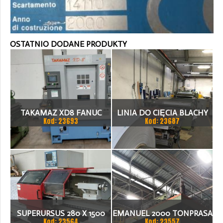
OSTATNIO DODANE PRODUKTY
TAKAMAZ XD8 FANUC
LINIA DO CIĘCIA BLACHY
Kod: 23693
Kod: 23687
21ITA TOKARKA CNC
1.500 X 1,5 (2,5) MM
SUPERURSUS 280 X 1500
EMANUEL 2000 TONPRASA
Kod: 23564
Kod: 23557