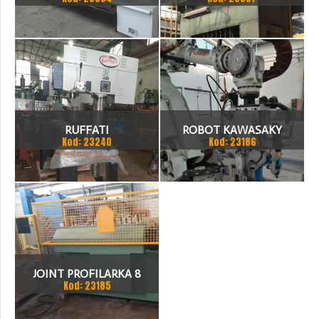
TOKARKA
HYDRAULICZNA 3200 X
2000
RUFFATI
ROBOT KAWASAKY
Kod: 23240
Kod: 23186
JOINT PROFILARKA 8
Kod: 23185
STACJI