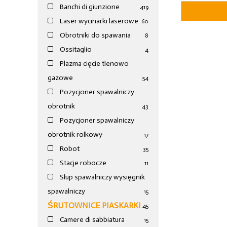
Banchi di giunzione
4
19
Laser wycinarki laserowe
60
Obrotniki do spawania
8
Ossitaglio
4
Plazma cięcie tlenowo
gazowe
54
Pozycjoner spawalniczy
obrotnik
43
Pozycjoner spawalniczy
obrotnik rolkowy
17
Robot
35
Stacje robocze
11
Słup spawalniczy wysięgnik
spawalniczy
15
ŚRUTOWNICE PIASKARKI
45
Camere di sabbiatura
15