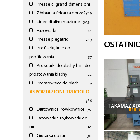
Presse di grandi dimensioni
Żłobiarka felcarka obrzeży
19
Linee di alimentazione
30
34
Fazowarki
14
Presse piegatrici
239
OSTATNI
Profilarki, linie do
profilowania
37
Prościarki do blachy linie do
prostowania blachy
22
Prostownice do blach
19
ASPORTAZIONI TRUCIOLO
986
TAKAMAZ XD8
Kod: 
Dłutownice, rowkownice
70
TOKAR
Fazowarki Sto¿kowarki do
rur
10
Giętarka do rur
30