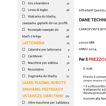
Gru a bandiera
41
Linea di taglio
Affrettati! Questo 
46
Walcarka do blachy,
DANE TECHNI
zawijarka, giętarki do rur, profili
CARROPONTE BITR
Rozwijaki nawijaki do
92
blach z krêgu
48
22000 MM
LATTONERIA
74
ANNO 2004
Calandre per lattoneria
9
Cantilever
5
Per il
PREZZO
Macchine per edilizia
36
E-mail:
Ricciolatrici
2
Zaginarka do blachy
22
Presto il conse
sempre revocare il 
LASER, PLAZMA, ROBOTY,
* Il sottoscritt
SPAWARKI, PRZYRZĄDY
trattamento ed a
durata precisati
USTAWCZE, OBROTNIKI
273
Iscrivimi alla Ne
Altre macchine per Saldatura