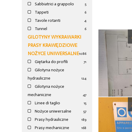
Sabbiatrici a grappolo
5
Tappeti
6
Tavole rotanti
4
Tunnel
6
GILOTYNY WYKRAWARKI
PRASY KRAWĘDZIOWE
NOŻYCE UNIWERSALNE
1086
Giętarka do profili
71
Gilotyna nożyce
hydrauliczne
124
Gilotyna nożyce
mechaniczne
47
Linee di taglio
15
Nożyce uniwersalne
57
Prasy hydrauliczne
189
Prasy mechaniczne
168