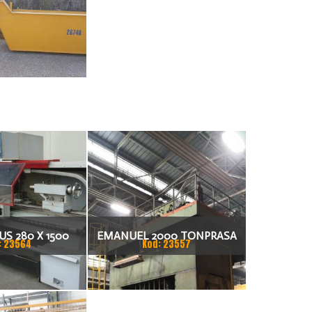
S 280 X 1500
EMANUEL 2000 TONPRASA
: 23564
Kod: 23557
KARKA
HYDRAULICZNA 3200 X 2000