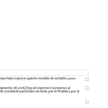
l riportato sopra in questo modulo di contatto
(potrai
Regolamento UE 2016/679 ed esprime il consenso al
osiddetti particolari nei limiti, per le finalità e per la