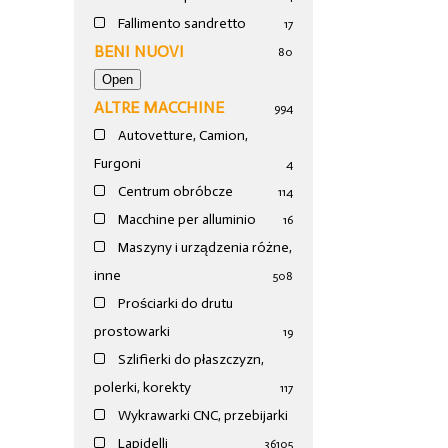
Fallimento sandretto
17
BENI NUOVI
80
ALTRE MACCHINE
994
Autovetture, Camion,
Furgoni
4
Centrum obróbcze
114
Macchine per alluminio
16
Maszyny i urządzenia różne,
inne
508
Prościarki do drutu
prostowarki
19
Szlifierki do płaszczyzn,
polerki, korekty
117
Wykrawarki CNC, przebijarki
Lapidelli
36
105