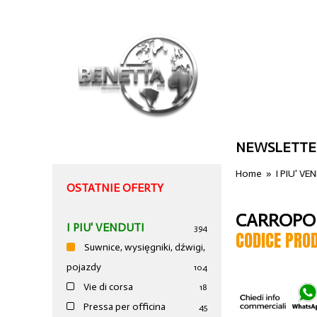
NEWSLETTE
Home
»
I PIU' VE
OSTATNIE OFERTY
CARROPON
I PIU' VENDUTI
394
CODICE PRO
Suwnice, wysięgniki, dźwigi,
pojazdy
104
Vie di corsa
18
Pressa per officina
45