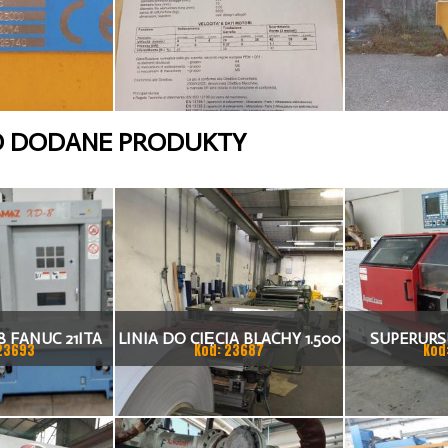
O DODANE PRODUKTY
 FANUC 21ITA
LINIA DO CIĘCIA BLACHY 1.500
SUPERURSU
23693
Kod: 23687
Kod
KA CNC
X 1,5 (2,5) MM
TO