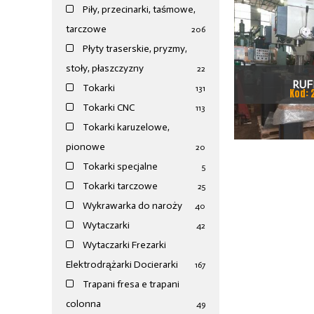
Piły, przecinarki, taśmowe,
tarczowe
206
Płyty traserskie, pryzmy,
stoły, płaszczyzny
22
RUF
Tokarki
131
Kod: 
Tokarki CNC
113
Tokarki karuzelowe,
pionowe
20
Tokarki specjalne
5
Tokarki tarczowe
25
Wykrawarka do naroży
40
Wytaczarki
42
Wytaczarki Frezarki
Elektrodrążarki Docierarki
167
Trapani fresa e trapani
colonna
49