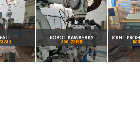
FATI
ROBOT KAWASAKY
JOINT PROFI
23240
Kod: 23186
Kod