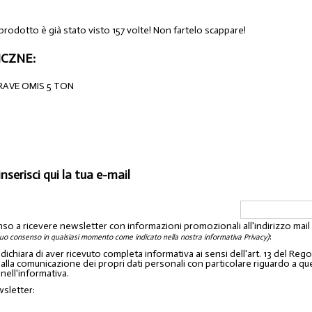
prodotto è già stato visto 157 volte! Non fartelo scappare!
CZNE:
AVE OMIS 5 TON
inserisci qui la tua e-mail
nso a ricevere newsletter con informazioni promozionali all'indirizzo mai
:
tuo consenso in qualsiasi momento come indicato nella nostra informativa Privacy)
o dichiara di aver ricevuto completa informativa ai sensi dell'art. 13 del 
lla comunicazione dei propri dati personali con particolare riguardo a quelli c
 nell'informativa.
wsletter: