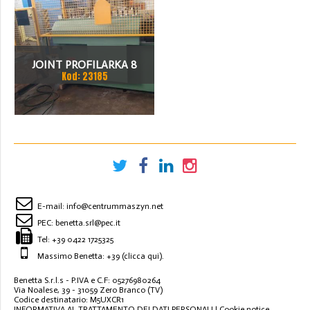
JOINT PROFILARKA 8
Kod: 23185
STACJI
E-mail:
info@centrummaszyn.net
PEC:
benetta.srl@pec.it
Tel:
+39 0422 1725325
Massimo Benetta: +39
(clicca qui)
.
Benetta S.r.l.s - P.IVA e C.F: 05276980264
Via Noalese, 39 - 31059 Zero Branco (TV)
Codice destinatario: M5UXCR1
INFORMATIVA AL TRATTAMENTO DEI DATI PERSONALI
|
Cookie notice