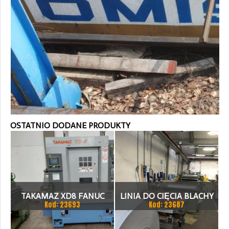
OSTATNIO DODANE PRODUKTY
TAKAMAZ XD8 FANUC
LINIA DO CIĘCIA BLACHY
Kod: 23693
Kod: 23687
21ITA TOKARKA CNC
1.500 X 1,5 (2,5) MM