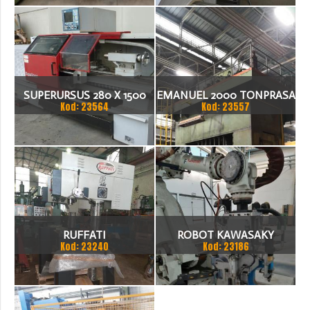
SUPERURSUS 280 X 1500
EMANUEL 2000 TONPRASA
Kod: 23564
Kod: 23557
TOKARKA
HYDRAULICZNA 3200 X
2000
RUFFATI
ROBOT KAWASAKY
Kod: 23240
Kod: 23186