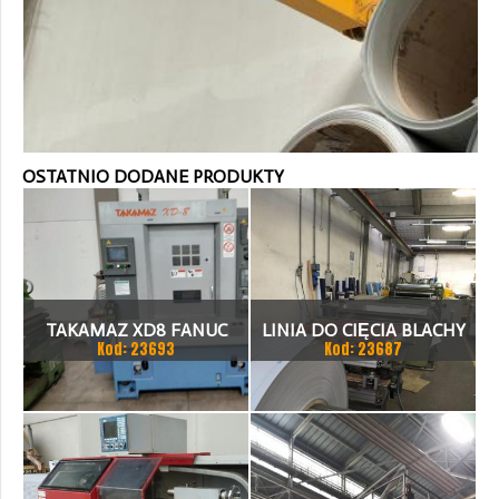
OSTATNIO DODANE PRODUKTY
TAKAMAZ XD8 FANUC
LINIA DO CIĘCIA BLACHY
Kod: 23693
Kod: 23687
21ITA TOKARKA CNC
1.500 X 1,5 (2,5) MM