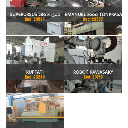
SUPERURSUS 280 X 1500
EMANUEL 2000 TONPRASA
Kod: 23564
Kod: 23557
TOKARKA
HYDRAULICZNA 3200 X
2000
RUFFATI
ROBOT KAWASAKY
Kod: 23240
Kod: 23186