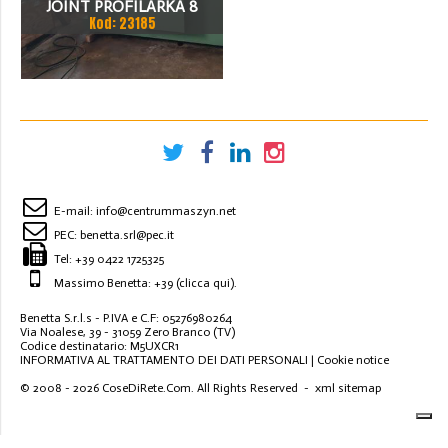
JOINT PROFILARKA 8
Kod: 23185
STACJI
E-mail:
info@centrummaszyn.net
PEC:
benetta.srl@pec.it
Tel:
+39 0422 1725325
Massimo Benetta: +39
(clicca qui)
.
Benetta S.r.l.s - P.IVA e C.F: 05276980264
Via Noalese, 39 - 31059 Zero Branco (TV)
Codice destinatario: M5UXCR1
INFORMATIVA AL TRATTAMENTO DEI DATI PERSONALI
|
Cookie notice
© 2008 - 2026
CoseDiRete.Com
. All Rights Reserved -
xml sitemap