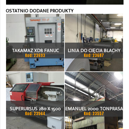
OSTATNIO DODANE PRODUKTY
TAKAMAZ XD8 FANUC
LINIA DO CIĘCIA BLACHY
Kod: 23693
Kod: 23687
21ITA TOKARKA CNC
1.500 X 1,5 (2,5) MM
SUPERURSUS 280 X 1500
EMANUEL 2000 TONPRASA
Kod: 23564
Kod: 23557
TOKARKA
HYDRAULICZNA 3200 X
2000