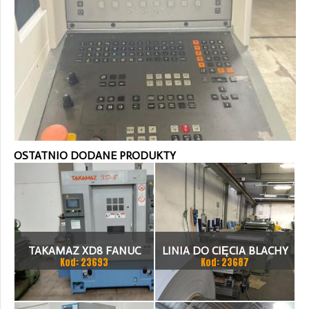
OSTATNIO DODANE PRODUKTY
TAKAMAZ XD8 FANUC
LINIA DO CIĘCIA BLACHY
Kod: 23693
Kod: 23687
21ITA TOKARKA CNC
1.500 X 1,5 (2,5) MM