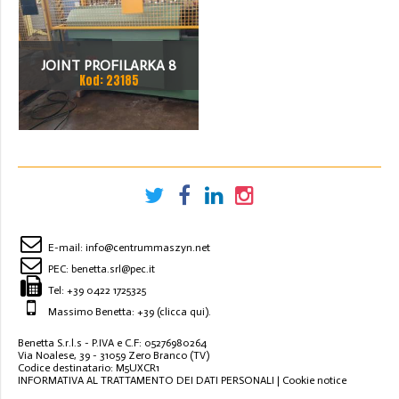
JOINT PROFILARKA 8
Kod: 23185
STACJI
E-mail:
info@centrummaszyn.net
PEC:
benetta.srl@pec.it
Tel:
+39 0422 1725325
Massimo Benetta: +39
(clicca qui)
.
Benetta S.r.l.s - P.IVA e C.F: 05276980264
Via Noalese, 39 - 31059 Zero Branco (TV)
Codice destinatario: M5UXCR1
INFORMATIVA AL TRATTAMENTO DEI DATI PERSONALI
|
Cookie notice