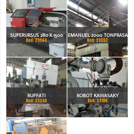
SUPERURSUS 280 X 1500
EMANUEL 2000 TONPRASA
Kod: 23564
Kod: 23557
TOKARKA
HYDRAULICZNA 3200 X
2000
RUFFATI
ROBOT KAWASAKY
Kod: 23240
Kod: 23186